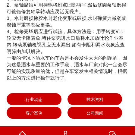
2、泵轴腐蚀可用挂锡将斑点凹部填平,然后修圆泵轴磨损
可镀铬修复轴承转动应灵活无噪声。
3、水封磨损橡胶水封老化变形或破损,水封弹簧力减弱或
腐蚀严重等都应更换。
4、检修完毕后应进行试验，具体方法是：用手转变V带
轮应无卡阻表象,堵住泵壳进水口后将水加放叶轮作业室
内,转动泵轴检视孔应无水漏出.如有卡阻和漏水表象应查
明缘由加以解决。
一般的情况下洒水车的车泵是不会发生太大的问题的，因
为这是洒水车重要的工作手段，洒水车厂家对此一定会尽
可能的实现质量的优，但是在车泵发生相关情况时，根据
以上的方法进行操作就行了。
行业动态
技术资料
客户案例
公司新闻