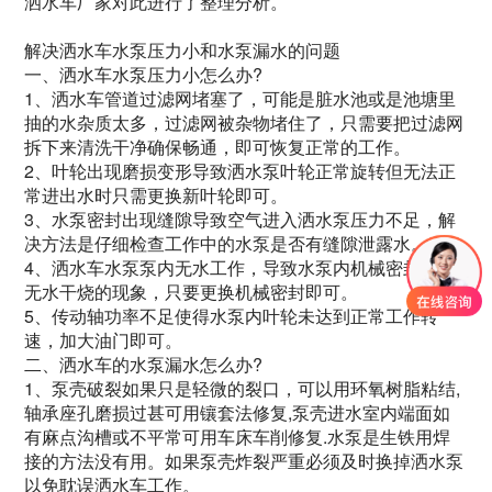
洒水车厂家对此进行了整理分析。
解决洒水车水泵压力小和水泵漏水的问题
一、洒水车水泵压力小怎么办?
1、洒水车管道过滤网堵塞了，可能是脏水池或是池塘里
抽的水杂质太多，过滤网被杂物堵住了，只需要把过滤网
拆下来清洗干净确保畅通，即可恢复正常的工作。
2、叶轮出现磨损变形导致洒水泵叶轮正常旋转但无法正
常进出水时只需更换新叶轮即可。
3、水泵密封出现缝隙导致空气进入洒水泵压力不足，解
决方法是仔细检查工作中的水泵是否有缝隙泄露水。
4、洒水车水泵泵内无水工作，导致水泵内机械密封出现
无水干烧的现象，只要更换机械密封即可。
5、传动轴功率不足使得水泵内叶轮未达到正常工作转
速，加大油门即可。
二、洒水车的水泵漏水怎么办?
1、泵壳破裂如果只是轻微的裂口，可以用环氧树脂粘结,
轴承座孔磨损过甚可用镶套法修复,泵壳进水室内端面如
有麻点沟槽或不平常可用车床车削修复.水泵是生铁用焊
接的方法没有用。如果泵壳炸裂严重必须及时换掉洒水泵
以免耽误洒水车工作。