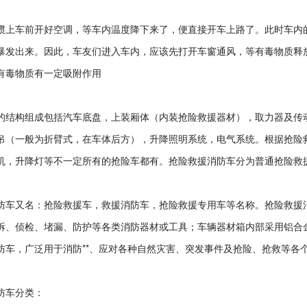
惯上车前开好空调，等车内温度降下来了，便直接开车上路了。此时车内
暴发出来。因此，车友们进入车内，应该先打开车窗通风，等有毒物质释
有毒物质有一定吸附作用
的结构组成包括汽车底盘，上装厢体（内装抢险救援器材），取力器及传动
吊（一般为折臂式，在车体后方），升降照明系统，电气系统。根据抢险
机，升降灯等不一定所有的抢险车都有。抢险救援消防车分为普通抢险救
防车又名：抢险救援车，救援消防车，抢险救援专用车等名称。抢险救援
拆、侦检、堵漏、防护等各类消防器材或工具；车辆器材箱内部采用铝合
防车，广泛用于消防**、应对各种自然灾害、突发事件及抢险、抢救等各个
防车分类：