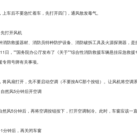
，上车后不要急忙着车，先打开四门，通风散发毒气。
，先打开风机
种消防救援器材、消防员特种防护设备、消防破拆工具及火源探测器，是
2月11日，**国务院办公厅发布了《关于**综合性消防救援车辆悬挂应急
援专用号牌有关事项。
，将风扇打开，先不要启动空调（不要按A/C那个按钮）。让风机将空调
、自然风5分钟后开空调
自然风5分钟后，再将空调按钮按下，打开空调制冷。此时，车窗应该一
冷1分钟后，再关闭车窗