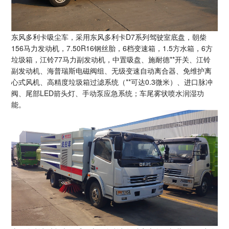
东风多利卡吸尘车，采用东风多利卡D7系列驾驶室底盘，朝柴
156马力发动机，7.50R16钢丝胎，6档变速箱，1.5方水箱，6方
垃圾箱，江铃77马力副发动机，中置吸盘、施耐德**开关、江铃
副发动机、海普瑞斯电磁阀组、无级变速自动离合器、免维护离
心式风机、高精度垃圾箱过滤系统（**可达0.3微米）、进口脉冲
阀、尾部LED箭头灯、手动泵应急系统；车尾雾状喷水润湿功
能。