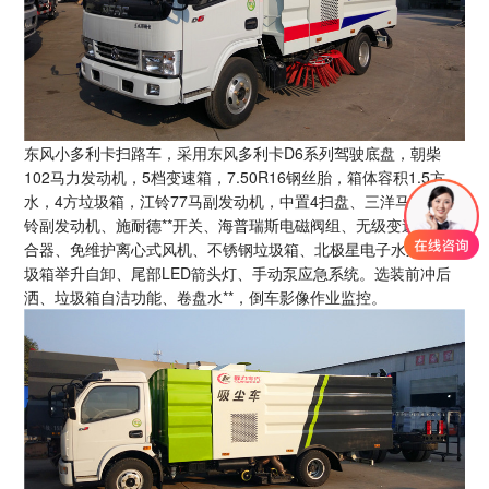
东风小多利卡扫路车，采用东风多利卡D6系列驾驶底盘，朝柴
102马力发动机，5档变速箱，7.50R16钢丝胎，箱体容积1.5方
水，4方垃圾箱，江铃77马副发动机，中置4扫盘、三洋马达、江
铃副发动机、施耐德**开关、海普瑞斯电磁阀组、无级变速自动离
合器、免维护离心式风机、不锈钢垃圾箱、北极星电子水泵、垃
圾箱举升自卸、尾部LED箭头灯、手动泵应急系统。选装前冲后
洒、垃圾箱自洁功能、卷盘水**，倒车影像作业监控。