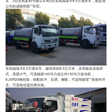
车、2台东风多利卡吸尘车和2台东风福瑞卡8.5方洒水车，都是我
公司的成熟明星**车型。
东风福瑞卡8.5方洒水车，罐体容积8.5立方米，采用新款涂装样
式，美观大气，可选锡柴140马力或云内130马力发动机，
8.25R20钢丝胎，标配前冲、后洒、侧喷，可选驾驶室**各操作开
关，可选电动遥控洒水炮。