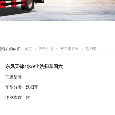
您现在的位置：
首页
>
产品中心
>
环卫车系列
>
洗扫车
东风天锦7水/9尘洗扫车国六
底盘型号：
车型分类：
洗扫车
浏览次数：次