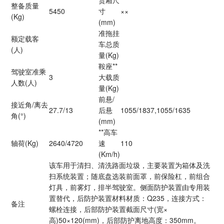
整备质量
5450
寸
××
(Kg)
(mm)
准拖挂
额定载客
车总质
(人)
量(Kg)
鞍座**
驾驶室准乘
3
大载质
人数(人)
量(Kg)
前悬/
接近角/离去
27.7
/13
后悬
1055/1837,1055/1635
角(°)
(mm)
**高车
轴荷(Kg)
2640/4720
速
110
(Km/h)
该车用于清扫、清洗路面垃圾，主要装置为箱体及洗
扫系统装置；随底盘选装前面罩，前保险杠，前组合
灯具，前雾灯，排半驾驶室。侧面防护装置由专用装
置替代，后防护装置材料材质：Q235，连接方式：
备注
螺栓连接，后部防护装置截面尺寸(宽×
高)50×120(mm)，后部防护离地高度：350mm。