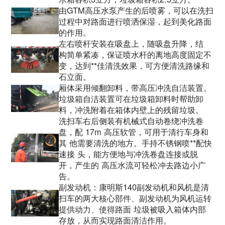
由GTM高压水泵产生的后喷雾，可以在洗扫
过程中对路面进行喷洒保湿，起到美化路面
的作用。
左右喷杆安装在吸盘上，随吸盘升降，结
构简单紧凑，保证喷水杆的离地高度固定不
变，达到**佳清洗效果，可方便清洗路缘和
石立面。
厢体采用倾翻卸料，带高压冲洗自洁装置。
垃圾箱自洁装置可在垃圾箱卸料时帮助卸
料，冲洗附着在箱体内壁上的残留垃圾。
洗扫车右后侧装有机械式自动卷绕冲洗卷
盘，配 17m 高压软管，可用于清行车身和
其 他需要清洗的地方。手持不锈钢喷**配快
速接 头，能方便地与冲洗卷盘连接或脱
开，产生的 高压水流可轻松冲去路边小广
告。
副发动机：康明斯140副发动机和风机是清
扫车的两大核心部件、副发动机为风机运转
提供动力、使得路面 垃圾被吸入箱体内部
存放，从而实现路面清洁作用。