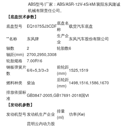
ABS型号/厂家：ABS/ASR-12V-4S/4M/襄阳东风隆诚
机械有限责任公司。
【底盘技术参数】
底盘名
底盘型号
EQ1075SJ3CDF
载货汽车底盘
称
生产企
**名称
东风牌
东风汽车股份有限公司
业
轴数
2
轮胎数
6
轴距(mm)
2700,2950,3308
轮胎规格
7.00R16
钢板弹簧片
前轮距
6/6+5,3/3+3
1525,1519
数
(mm)
后轮距
燃料种类
柴油
1498,1516,1586,1670
(mm)
排放依据标
GB3847-2005,GB17691-2018
国Ⅵ
准
【发动机参数】
排量
发动机型号
发动机生产企业
功率(Kw)
(ml)
昆明云内动力股