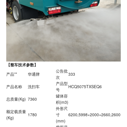
【整车技术参数】
公告批
产品**
华通牌
333
次
产品型
产品名称
洗扫车
HCQ5075TXSEQ6
号
罐体容
总质量(Kg)
7360
积(m3)
外形尺
额定载质量
1780
寸
6200,5998×2000×2660,2600
(Kg)
(mm)
货厢尺