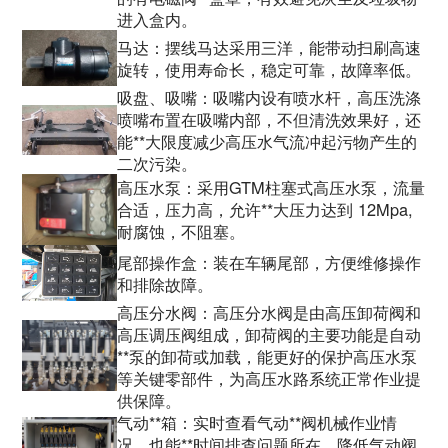
进入盒内。
马达：摆线马达采用三洋，能带动扫刷高速
旋转，使用寿命长，稳定可靠，故障率低。
吸盘、吸嘴：吸嘴内设有喷水杆，高压洗涤
喷嘴布置在吸嘴内部，不但清洗效果好，还
能**大限度减少高压水气流冲起污物产生的
二次污染。
高压水泵：采用GTM柱塞式高压水泵，流量
合适，压力高，允许**大压力达到 12Mpa,
耐腐蚀，不阻塞。
尾部操作盒：装在车辆尾部，方便维修操作
和排除故障。
高压分水阀：高压分水阀是由高压卸荷阀和
高压调压阀组成，卸荷阀的主要功能是自动
**泵的卸荷或加载，能更好的保护高压水泵
等关键零部件，为高压水路系统正常作业提
供保障。
气动**箱：实时查看气动**阀机械作业情
况，也能**时间排查问题所在，降低气动阀