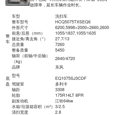
故障率，延长车辆作业时长。
车型
洗扫车
整车型号
HCQ5075TXSEQ6
外形尺寸
6200,5998×2000×2660,2600
前悬/后悬（mm）
1055/1837,1055/1635
整
接近角/离去角（°）
27.7/13
车
总质量
7260
整备质量
5450
轴荷（前轴/中后轴）
2640/4720
（kg）
品牌
东风
型号
底
EQ1075SJ3CDF
盘
驾驶室
多利卡
轴距
3308
轮胎
175R14LT 8PR
副发动机
江铃64kw
水箱/垃圾箱容积（m³）
3/2.5
清扫宽度
2.8