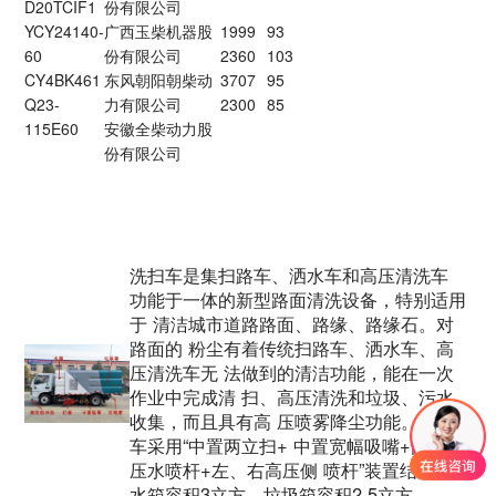
D20TCIF1
份有限公司
YCY24140-
广西玉柴机器股
1999
93
60
份有限公司
2360
103
CY4BK461
东风朝阳朝柴动
3707
95
Q23-
力有限公司
2300
85
115E60
安徽全柴动力股
份有限公司
洗扫车是集扫路车、洒水车和高压清洗车
功能于一体的新型路面清洗设备，特别适用
于 清洁城市道路路面、路缘、路缘石。对
路面的 粉尘有着传统扫路车、洒水车、高
压清洗车无 法做到的清洁功能，能在一次
作业中完成清 扫、高压清洗和垃圾、污水
收集，而且具有高 压喷雾降尘功能。洗扫
车采用“中置两立扫+ 中置宽幅吸嘴+内置高
压水喷杆+左、右高压侧 喷杆”装置结构。
水箱容积3立方，垃圾箱容积2.5立方。