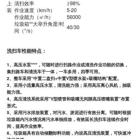
上
清扫效率
≥98%
装
作业速度（km/h）
5-20
作业能力（㎡/h）
56000
垃圾箱**大举升角度/时
40/30
间（°/s）
洗扫车性能特点
：
1、高压水泵****，可随时进行扫路作业或清洗作业功能的切换，
集扫路车和清洗车于一体，一车多用，四季可用。
2、整车采用“中置二盘扫+中置V型喷水架+吸嘴结构”配置。
3、采用小流量高压水泵，清洗能力强；采用高压离心风机，抽吸
能力强。
4、高压清洗系统采用"V型喷管和吸嘴无间隙高压喷嘴装置”布置
形式。
5、采用污水排放装置，对污水、淤泥进行有效分离。可随时根据
垃圾箱内污水情况将污水单独排放，有效延长洗扫车连续作业时
间，提高作业效率。
6、垃圾箱具有自动倾翻卸料功能，内设高压清洗装置，可快速冲