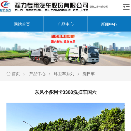

网站首页
产品中心
新闻中心
首页
>
产品中心
>
环卫车系列
>
洗扫车

东风小多利卡3308洗扫车国六