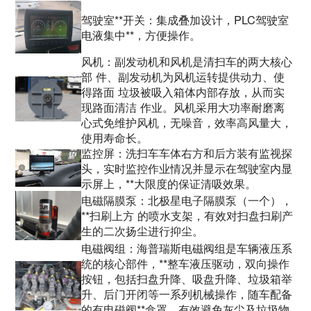
驾驶室**开关：集成叠加设计，PLC驾驶室
电液集中**，方便操作。
风机：副发动机和风机是清扫车的两大核心
部 件、副发动机为风机运转提供动力、使
得路面 垃圾被吸入箱体内部存放，从而实
现路面清洁 作业。风机采用大功率耐磨离
心式免维护风机，无噪音，效率高风量大，
使用寿命长。
监控屏：洗扫车车体右方和后方装有监视探
头，实时监控作业情况并显示在驾驶室内显
示屏上，**大限度的保证清吸效果。
电磁隔膜泵：北极星电子隔膜泵（一个），
**扫刷上方 的喷水支架，有效对扫盘扫刷产
生的二次扬尘进行抑尘。
电磁阀组：海普瑞斯电磁阀组是车辆液压系
统的核心部件，**整车液压驱动，双向操作
按钮，包括扫盘升降、吸盘升降、垃圾箱举
升、后门开闭等一系列机械操作，随车配备
的有电磁阀**盒罩，有效避免灰尘及垃圾物