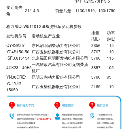
14PR,245/70R19.5
接近离去
21/14.5
前悬后悬
1130/1810,1150/1790
角
程力威CLW5110TXSD5洗扫车发动机参数
排量
功率
发动机型号
发动机生产企业
(ML)
(ML)
CY4SK251
东风朝阳朝柴动力有限公司
3856
115
YC4S150-50
广西玉柴机器股份有限公司
3767
110
ISF3.8s5154
北京福田康明斯发动机有限公司
3760
115
一汽解放汽车有限公司无锡柴油
4DX23-140E5
3857
105
机厂
YN38CRE1
昆明云内动力股份有限公司
3760
95
YC4Y22-
广西玉柴机器股份有限公司
2169
110
15050