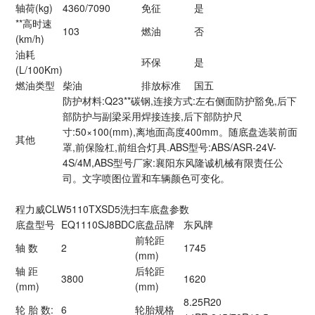
轴荷(kg)
4360/7090
免征
是
**高时速
103
燃油
否
(km/h)
油耗
环保
是
(L/100Km)
燃油类型
柴油
排放标准
国五
防护材料:Q23**碳钢,连接方式:左右侧面防护豁免,后下
部防护与副梁采用焊接连接,后下部防护尺
寸:50×100(mm),离地面高度400mm。随底盘选装前面
其他
罩,前保险杠,前组合灯具.ABS型号:ABS/ASR-24V-
4S/4M,ABS型号厂家:襄阳东风隆诚机械有限责任公
司。文字喷图位置和车辆颜色可变化。
程力威CLW5110TXSD5洗扫车底盘参数
底盘型号
EQ1110SJ8BDC
底盘品牌
东风牌
前轮距
轴 数
2
1745
(mm)
轴 距
后轮距
3800
1620
(mm)
(mm)
8.25R20
轮 胎 数:
6
轮胎规格