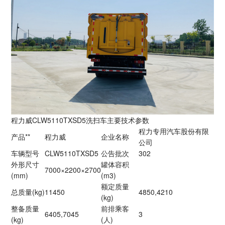
程力威CLW5110TXSD5洗扫车主要技术参数
程力专用汽车股份有限
产品**
程力威
企业名称
公司
车辆型号
CLW5110TXSD5
公告批次
302
外形尺寸
罐体容积
7000×2200×2700
(mm)
(m3)
额定质量
总质量(kg)
11450
4850,4210
(kg)
整备质量
前排乘客
6405,7045
3
(kg)
(人)