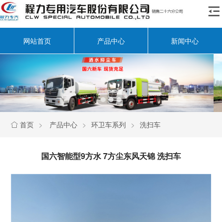

网站首页
产品中心
新闻中心
首页
>
产品中心
>
环卫车系列
>
洗扫车

国六智能型9方水 7方尘东风天锦 洗扫车