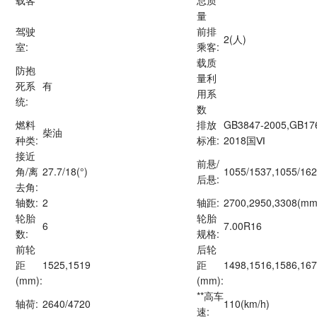
量
驾驶
前排
2(人)
室:
乘客:
载质
防抱
量利
死系
有
用系
统:
数
燃料
排放
GB3847-2005,GB17
柴油
种类:
标准:
2018国Ⅵ
接近
前悬/
角/离
27.7/18(°)
1055/1537,1055/16
后悬:
去角:
轴数:
2
轴距:
2700,2950,3308(mm
轮胎
轮胎
6
7.00R16
数:
规格:
前轮
后轮
距
1525,1519
距
1498,1516,1586,16
(mm):
(mm):
**高车
轴荷:
2640/4720
110(km/h)
速: