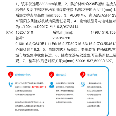
1、该车仅选用3308mm轴距。2、防护材料:Q235B碳钢,连接
右侧面及后下部防护均采用焊接连接,后部防护断面尺寸(mm):120
后部防护离地高度(mm):380。3、ABS型号/厂家:ABS/ASR-12V-
M/襄阳东风隆诚机械有限责任公司。4、发动机型号与油耗值
为(L/100km):D20TCIF1/16.2,YCY2414
其它
1525,1519
后轮距(mm):
1498,1516,158
轴荷:
2640/4720
0-60/16.2,CA4DB1-11E6/16.2,ZD30D16-6N/16.2,CY4BK461/
Y4BK161/16.2。5、自卸方式为后倾卸。专用装置:挂桶机构,
城市垃圾集中收集转运。6、随底盘选装驾驶室,可选装新款上
观。7、整车长/后悬对应关系为(mm):5900/1537,5990/1627。