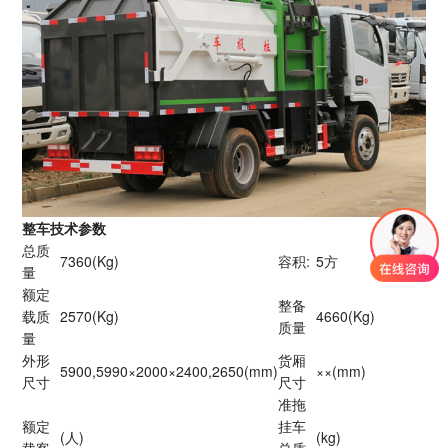
整车技术参数
总质
7360(Kg)
容积:
5方
量
额定
整备
载质
2570(Kg)
4660(Kg)
质量
量
外形
货厢
5900,5990×2000×2400,2650(mm)
××(mm)
尺寸
尺寸
准拖
额定
挂车
(人)
(kg)
载客
总质