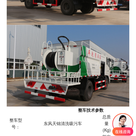
整车技术参数
总质
整车型
东风天锦清洗吸污车
量
号：
(Kg)