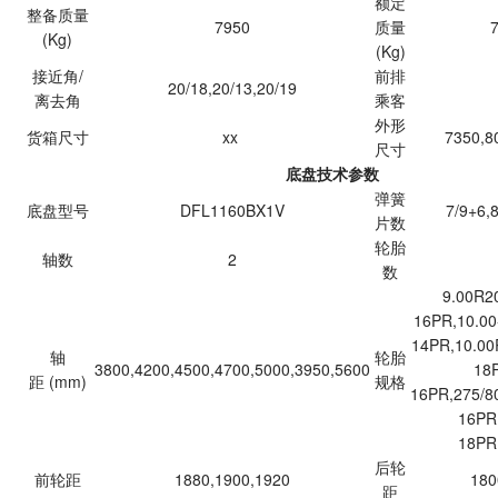
额定
整备质量
7950
质量
7
(Kg)
(Kg)
接近角/
前排
20/18,20/13,20/19
离去角
乘客
外形
货箱尺寸
xx
7350,8
尺寸
底盘技术参数
弹簧
底盘型号
DFL1160BX1V
7/9+6,8
片数
轮胎
轴数
2
数
9.00R20
16PR,10.00
14PR,10.00
轴
轮胎
3800,4200,4500,4700,5000,3950,5600
18
距 (mm)
规格
16PR,275/8
16PR
18PR
后轮
前轮距
1880,1900,1920
180
距