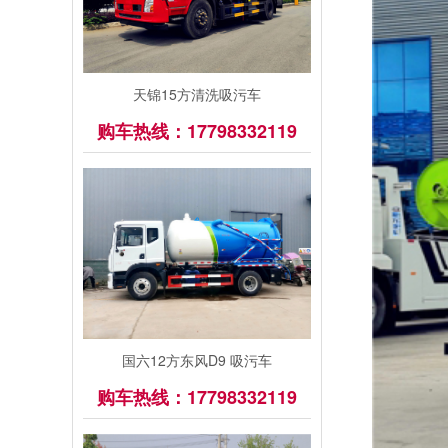
天锦15方清洗吸污车
购车热线：17798332119
国六12方东风D9 吸污车
购车热线：17798332119