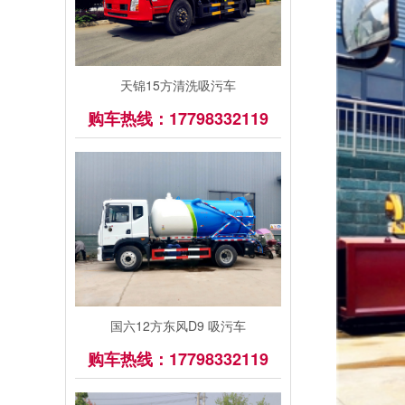
天锦15方清洗吸污车
购车热线：17798332119
国六12方东风D9 吸污车
购车热线：17798332119