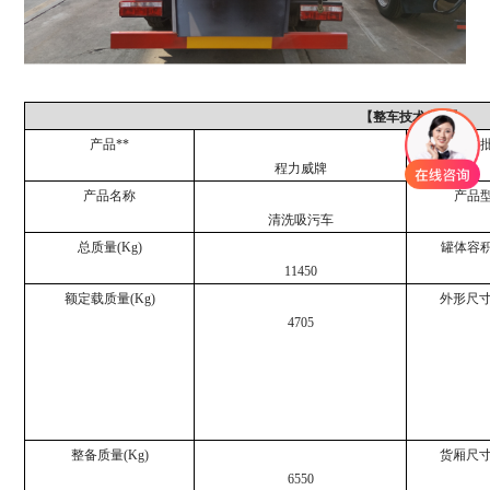
【整车技术参数】
产品**
公告
程力威牌
产品名称
产品
清洗吸污车
总质量(Kg)
罐体容积(
11450
额定载质量(Kg)
外形尺寸
4705
整备质量(Kg)
货厢尺寸
6550