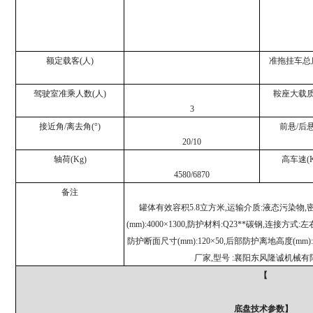
额定载客(人)
准拖挂车总质
驾驶室准乘人数(人)
鞍座大载质
3
接近角/离去角(°)
前悬/后悬
20/10
轴荷(Kg)
高车速(K
4580/6870
备注
罐体有效容积5.8立方米,运输介质:液态污染物,密
(mm):4000×1300,防护材料:Q23**碳钢,连
防护断面尺寸(mm):120×50,后部防护离地高度(m
厂家,型号 :襄阳东风隆诚机械有限责任
【
底盘技术参数】