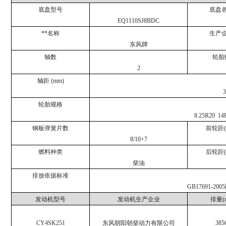
底盘型号
底盘
EQ1110SJ8BDC
**名称
生产
东风牌
轴数
轮胎
2
轴距 (mm)
轮胎规格
8.25R20 14
钢板弹簧片数
前轮距(
8/10+7
燃料种类
后轮距(
柴油
排放依据标准
GB17691-2005
发动机型号
发动机生产企业
排量(m
CY4SK251
东风朝阳朝柴动力有限公司
385