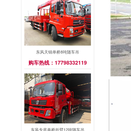
东风天锦单桥8吨随车吊
购车热线：17798332119
东风专底单桥折臂12吨随车吊