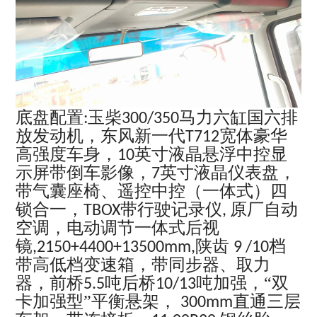
底盘配置
玉柴
马力六缸国六排
:
300/350
放发动机，东风新一代
宽体豪华
T712
高强度车身，
英寸液晶悬浮中控显
10
示屏带倒车影像，
英寸液晶仪表盘，
7
带气囊座椅、遥控中控（一体式）四
锁合一，
带行驶记录仪
原厂自动
TBOX
,
空调，电动调节一体式后视
镜
陕齿
档
,2150+4400+13500mm,
9 /10
带高低档变速箱，带同步器、取力
器，前桥
吨后桥
吨加强，“双
5.5
10/13
卡加强型”平衡悬架，
直通三层
300mm