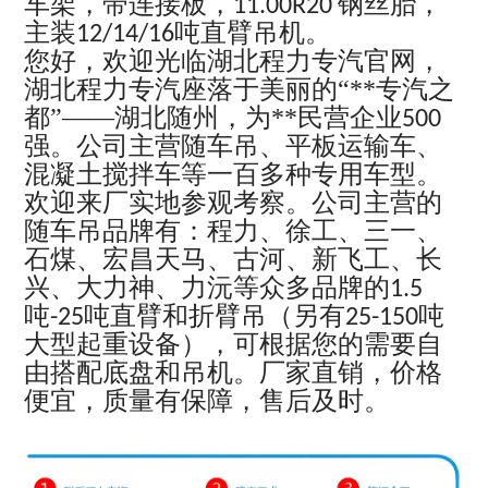
车架，带连接板，
钢丝胎，
11.00R20
主装
吨直臂吊机。
12/14/16
您好，欢迎光临湖北程力专汽官网，
湖北程力专汽座落于美丽的“**专汽之
都”——湖北随州，为**民营企业
500
强。公司主营随车吊、平板运输车、
混凝土搅拌车等一百多种专用车型。
欢迎来厂实地参观考察。公司主营的
随车吊品牌有：程力、徐工、三一、
石煤、宏昌天马、古河、新飞工、长
兴、大力神、力沅等众多品牌的
1.5
吨
吨直臂和折臂吊（另有
吨
-25
25-150
大型起重设备），可根据您的需要自
由搭配底盘和吊机。厂家直销，价格
便宜，质量有保障，售后及时。