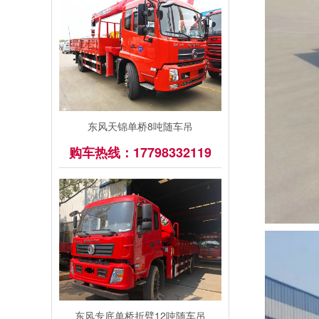
东风天锦单桥8吨随车吊
购车热线：17798332119
东风专底单桥折臂12吨随车吊