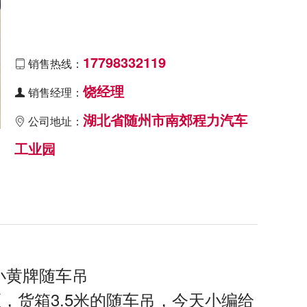
17798332119
销售热线：

饶经理
销售经理：

湖北省随州市南郊程力汽车
公司地址：

工业园
米小黄牌随车吊
，货箱3.5米的随车吊，今天小编给