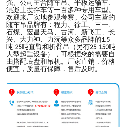
强。公司主营随车吊、平板运输车、
混凝土搅拌车等一百多种专用车型。
欢迎来厂实地参观考察。公司主营的
随车吊品牌有：程力、徐工、三一、
石煤、宏昌天马、古河、新飞工、长
兴、大力神、力沅等众多品牌的
1.5
吨
吨直臂和折臂吊（另有
吨
-25
25-150
大型起重设备），可根据您的需要自
由搭配底盘和吊机。厂家直销，价格
便宜，质量有保障，售后及时。