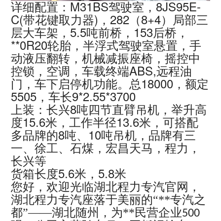
详细配置：M31BS驾驶室，8JS95E-
C(带花键取力器)，282（8+4）局部三
层大车架，5.5吨前桥，153后桥，
**0R20轮胎，半浮式驾驶室悬置，手
动液压翻转，机械减振座椅，摇控中
控锁，空调，车载终端ABS,远程油
门，车下启停机功能。总18000，额定
5505，车长9*2.55*3700
上装：长兴8吨四节直臂吊机，举升高
度15.6米，工作半径13.6米，可搭配
多品牌的8吨、10吨吊机，品牌有三
一、徐工、石煤，宏昌天马，程力，
长兴等
货箱长度5.6米，5.8米
您好，欢迎光临湖北程力专汽官网，
湖北程力专汽座落于美丽的“**专汽之
都”——湖北随州，为**民营企业
500