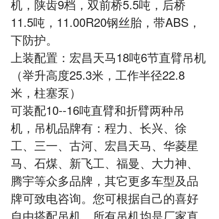
机，陕齿9档，双前桥5.5吨，后桥
11.5吨，11.00R20钢丝胎，带ABS，
下防护。
上装配置：宏昌天马18吨6节直臂吊机
（举升高度25.3米，工作半径22.8
米，柱塞泵）
可装配10--16吨直臂和折臂两种吊
机，吊机品牌有：程力、长兴、徐
工、三一、古河、宏昌天马、华菱星
马、石煤、新飞工、福曼、大力神、
腾宇等众多品牌，其它更多车型及品
牌可致电咨询。您可根据自己的喜好
自由搭配吊机。所有吊机均是厂家直