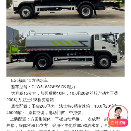
ES5福田15方洒水车
整车型号：CLW5183GPS6ZS 程力
大容积15立方，加强后桥10吨，10.0R20钢丝胎,**动力玉柴
200马力,法士特8档变速箱
底盘配置：玉柴200马力，法士特8档变速箱，10.0R20轮胎，
4500轴距，原装空调，电动门窗，中控锁。
上装配置：方圆形罐体，平板自动焊接，一次成型，封头自动
焊接，罐体容积15立方，采用亿丰优质60/90洒水泵，洒水车功