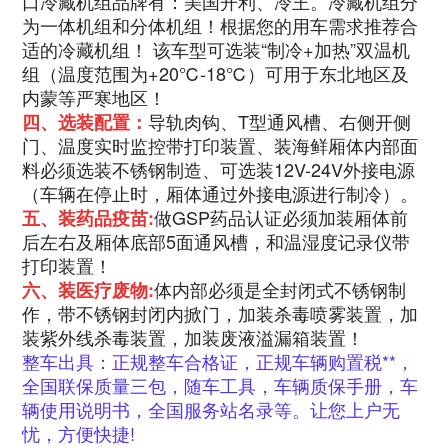
口冷藏机组品牌有：美国开利、冷王。冷藏机组分
为一体机组和分体机组！根据您的用车需求推荐合
适的冷藏机组！ 该车型可选装“制冷+加热”双温机
组（温度范围为+20℃-18℃）可用于东北地区及
内蒙等严寒地区！
导轨肉钩、T型通风槽、右侧开侧
四、选装配置：
门、温度实时监控带打印装置、装海鲜厢体内部面
料必须选装不锈钢制造、可选装12V-24V外接电源
（车辆在停止时，厢体通过外接电源进行制冷）。
做GSP药品认证必须加装厢体前
五、装药品疫苗:
后左右及厢体底部5面通风槽，和温湿度记录仪带
打印装置！
体内部必须是全封闭式不锈钢制
六、装医疗废物:
作，带不锈钢封闭内掀门，加装杀毒喷雾装置，加
装紫外线杀毒装置，加装废液溢漏箱装置！
整车出具：正规整车合格证，正规车辆购置税**，
全国联保质量三包，随车工具，车辆质保手册，车
辆使用说明书，全国服务站名录等。让您上户无
忧，方便快捷!