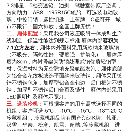
2.3排量，5档变速箱。油刹，驾驶室带原厂空调，
方向助力，ABS，195R15C轮胎，可选装电动玻
璃，中控门锁，遥控钥匙。上蓝牌，C证可开，城
市不限行！国六排放，全国上牌无忧！
采用我公司液压吸附一体成型生产
二、厢体配置：
线制造，保温性能达到规定标准,厢体内部
容积为
，厢体内外面料采用新款纳米玻璃钢
7.1立方左右
（不吸光、隔热性好、硬度强、抗氧化），厢体厚
度为8cm，内衬骨架为防锈处理武钢优质轻钢型
材，保温材料为无空隙填充聚氨酯发泡，厢体底部
为铝合金花纹板或选平面纳米玻璃钢，厢体采用镀
锌不锈钢包角，加厚型铝合金包边，后门框为不锈
钢，加厚型不锈钢后门合页及锁件，厢体内部采用
LED照明灯及厢体示宽灯。
可根据客户的用车需求选择不同的
三、选装冷机：
机组，客户可选-5℃、-10℃、-15℃、-18**-20℃
冷藏机组 ，冷藏机组品牌有国产劲达K牌、韩亚、
汉雪、华泰、松寒、凯雪、超酷..等冷藏机组，进