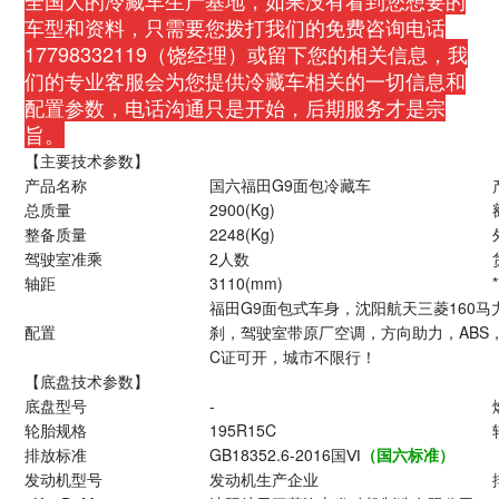
车型和资料，只需要您拨打我们的免费咨询电话
17798332119（饶经理）
或留下您的相关信息，我
们的专业客服会为您提供冷藏车相关的一切信息和
配置参数，电话沟通只是开始，后期服务才是宗
旨。
【主要技术参数】
产品名称
国六福田G9面包冷藏车
总质量
2900(Kg)
整备质量
2248(Kg)
驾驶室准乘
2人数
轴距
3110(mm)
福田G9面包式车身，沈阳航天三菱160马
配置
刹，驾驶室带原厂空调，方向助力，ABS
C证可开，城市不限行！
【底盘技术参数】
底盘型号
-
轮胎规格
195R15C
排放标准
GB18352.6-2016国Ⅵ
（国六标准）
发动机型号
发动机生产企业