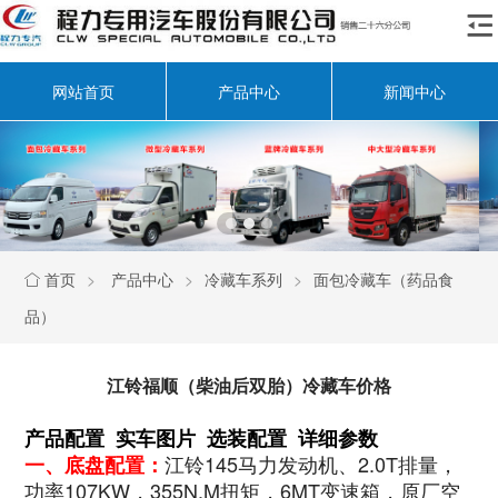

网站首页
产品中心
新闻中心
首页
>
产品中心
>
冷藏车系列
>
面包冷藏车（药品食

品）
江铃福顺（柴油后双胎）冷藏车价格
产品配置 实车图片 选装配置 详细参数
江铃145马力发动机、2.0T排量，
一、底盘配置：
功率107KW，355N.M扭矩，6MT变速箱，原厂空