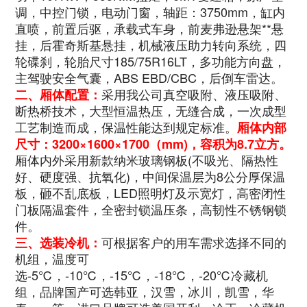
调，中控门锁，电动门窗，轴距：3750mm，缸内
直喷，前置后驱，承载式车身，前麦弗逊悬架**悬
挂，后霍奇斯基悬挂，机械液压助力转向系统，四
轮碟刹，轮胎尺寸185/75R16LT，多功能方向盘，
主驾驶安全气囊，ABS EBD/CBC，后倒车雷达
。
采用我公司真空吸附、液压吸附、
二、厢体配置：
断热桥技术，大型恒温热压，无缝合成，一次成型
工艺制造而成，保温性能达到规定标准。
厢体内部
尺寸：
3200×1600×1700
（mm)，容积为8.7立方。
厢体内外采用新款纳米玻璃钢板(不吸光、隔热性
好、硬度强、抗氧化)，中间保温层为8公分厚保温
板，砸不乱底板，LED照明灯及示宽灯，高密闭性
门板隔温套件，全密封锁温压条，高韧性不锈钢锁
件。
可根据客户的用车需求选择不同的
三、选装冷机：
机组，温度可
选-5℃，-10℃，-15℃，-18℃，-20℃冷藏机
组，品牌国产可选韩亚，汉雪，冰川，凯雪，华