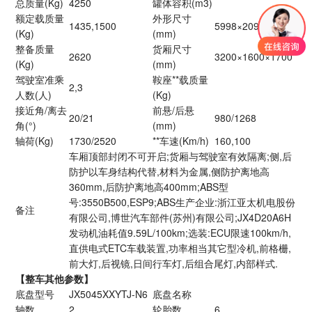
总质量(Kg)
4250
罐体容积(m3)
额定载质量
外形尺寸
1435,1500
5998×2098×2790
(Kg)
(mm)
整备质量
货厢尺寸
2620
3200×1600×1700
(Kg)
(mm)
驾驶室准乘
鞍座**载质量
2,3
人数(人)
(Kg)
接近角/离去
前悬/后悬
20/21
980/1268
角(°)
(mm)
轴荷(Kg)
1730/2520
**车速(Km/h)
160,100
车厢顶部封闭不可开启;货厢与驾驶室有效隔离;侧,后
防护以车身结构代替,材料为金属,侧防护离地高
360mm,后防护离地高400mm;ABS型
号:3550B500,ESP9;ABS生产企业:浙江亚太机电股份
备注
有限公司,博世汽车部件(苏州)有限公司;JX4D20A6H
发动机油耗值9.59L/100km;选装:ECU限速100km/h,
直供电式ETC车载装置,功率相当其它型冷机,前格栅,
前大灯,后视镜,日间行车灯,后组合尾灯,内部样式.
【整车其他参数】
底盘型号
JX5045XXYTJ-N6
底盘名称
轴数
2
轮胎数
6