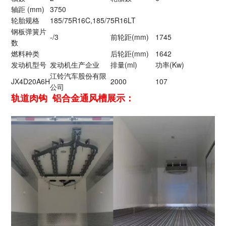
轴距 (mm)
3750
轮胎规格
185/75R16C,185/75R16LT
钢板弹簧片
-/3
前轮距(mm)
1745
数
燃料种类
后轮距(mm)
1642
发动机型号
发动机生产企业
排量(ml)
功率(Kw)
江铃汽车股份有限
JX4D20A6H
2000
107
公司
轨道肉钩 铝合金通风槽展示：