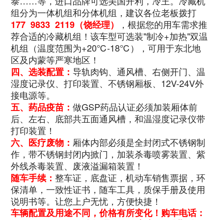
泰……等，进口品牌可选美国开利，冷王。冷藏机
组分为一体机组和分体机组，建议各位老板拨打
，根据您的用车需求推
177 9833 2119（饶经理）
荐合适的冷藏机组！该车型可选装"制冷+加热"双温
机组（温度范围为+20℃-18℃），可用于东北地
区及内蒙等严寒地区！
导轨肉钩、通风槽、右侧开门、温
四、选装配置：
湿度记录仪、打印装置、不锈钢厢板、12V-24V外
接电源等。
做GSP药品认证必须加装厢体前
五、药品疫苗：
后、左右、底部共五面通风槽，和温湿度记录仪带
打印装置！
厢体内部必须是全封闭式不锈钢制
六、医疗废物：
作，带不锈钢封闭内掀门，加装杀毒喷雾装置、紫
外线杀毒装置、废液溢漏箱装置！
整车证，底盘证，机动车销售票据，环
随车手续：
保清单，一致性证书，随车工具，质保手册及使用
说明书等。让您上户无忧，方便快捷！
车辆配置及用途不同，价格有所变化！购车电话：