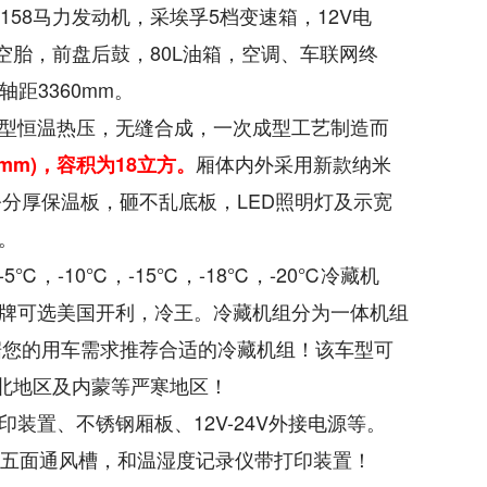
欧康158马力发动机，采埃孚5档变速箱，12V电
真空胎，前盘后鼓，80L油箱，空调、车联网终
距3360mm
。
型恒温热压，无缝合成，一次成型工艺制造而
厢体内外采用新款纳米
mm)，容积为18立方。
公分厚保温板，砸不乱底板，LED照明灯及示宽
。
，-10℃，-15℃，-18℃，-20℃冷藏机
牌可选美国开利，冷王。冷藏机组分为一体机组
据您的用车需求推荐合适的冷藏机组！该车型可
东北地区及内蒙等严寒地区！
装置、不锈钢厢板、12V-24V外接电源等。
共五面通风槽，和温湿度记录仪带打印装置！