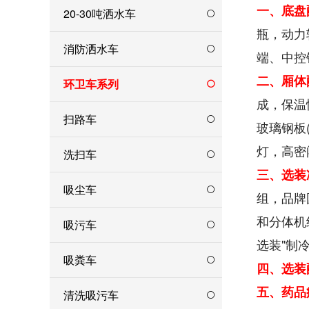
一、底盘
20-30吨洒水车
瓶，动力
消防洒水车
端、中控
二、厢体
环卫车系列
成，保温
扫路车
玻璃钢板
灯，高密
洗扫车
三、选装
吸尘车
组，品牌
和分体机
吸污车
选装"制
吸粪车
四、选装
五、药品
清洗吸污车