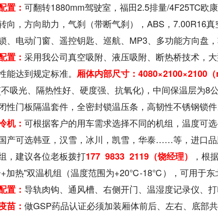
可翻转1880mm驾驶室，福田2.5排量/4F25TC
配置：
转向，方向助力，气刹（带断气刹），ABS，7.00R16
锁、电动门窗、遥控钥匙、巡航、MP3、多功能方向盘，轴
采用我公司真空吸附、液压吸附、断热桥技术，大
配置：
性能达到规定标准。
厢体内部尺寸：
4080×2100×2100
（
(不吸光、隔热性好、硬度强、抗氧化)，中间保温层为8
闭性门板隔温套件，全密封锁温压条，高韧性不锈钢锁件
可根据客户的用车需求选择不同的机组，温度可选-5℃
冷机：
国产可选韩亚，汉雪，冰川，凯雪，华泰……等，进口品
组，建议各位老板拨打
，根
177 9833 2119（饶经理）
冷+加热"双温机组（温度范围为+20℃-18℃），可用于
导轨肉钩、通风槽、右侧开门、温湿度记录仪、打印
配置：
做GSP药品认证必须加装厢体前后、左右、底部
疫苗：