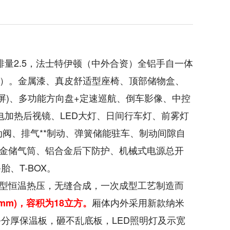
，排量2.5，法士特伊顿（中外合资）全铝手自一体
维护）。金属漆、真皮舒适型座椅、顶部储物盒、
屏)、多功能方向盘+定速巡航、倒车影像、中控
电加热后视镜、LED大灯、日间行车灯、前雾灯
动阀、排气**制动、弹簧储能驻车、制动间隙自
合金储气筒、铝合金后下防护、机械式电源总开
、T-BOX。
型恒温热压，无缝合成，一次成型工艺制造而
厢体内外采用新款纳米
mm)，容积为18立方。
公分厚保温板，砸不乱底板，LED照明灯及示宽