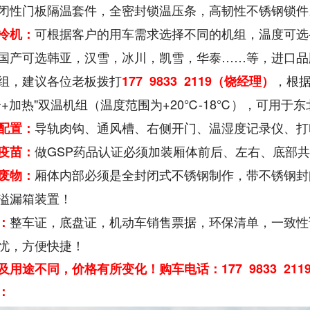
闭性门板隔温套件，全密封锁温压条，高韧性不锈钢锁件
可根据客户的用车需求选择不同的机组，温度可选-5℃
冷机：
国产可选韩亚，汉雪，冰川，凯雪，华泰……等，进口品
组，建议各位老板拨打
，根
177 9833 2119（饶经理）
冷+加热"双温机组（温度范围为+20℃-18℃），可用于
导轨肉钩、通风槽、右侧开门、温湿度记录仪、打印
配置：
做GSP药品认证必须加装厢体前后、左右、底部
疫苗：
厢体内部必须是全封闭式不锈钢制作，带不锈钢封
废物：
溢漏箱装置！
整车证，底盘证，机动车销售票据，环保清单，一致性
：
忧，方便快捷！
及用途不同，价格有所变化！购车电话：177 9833 2
：