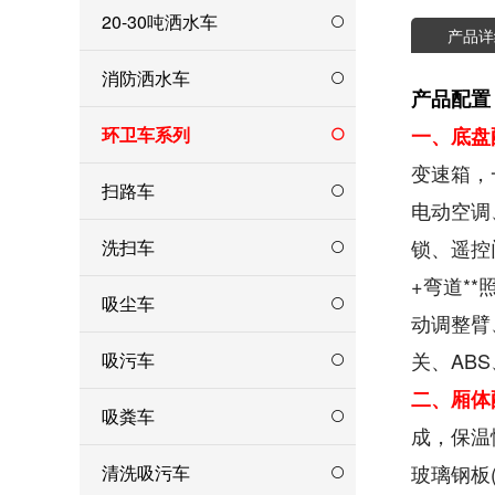
20-30吨洒水车
产品详
消防洒水车
产品配置
环卫车系列
一、底盘
变速箱，
扫路车
电动空调
锁、遥控
洗扫车
+弯道*
吸尘车
动调整臂
关、AB
吸污车
二、厢体
吸粪车
成，保温
玻璃钢板
清洗吸污车