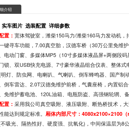
细介绍
 实车图片 选装配置 详细参数
宽体驾驶室，潍柴150马力/潍柴160马力发动机
配置：
一键寻车功能，7.00真空胎，汉德车桥（30万公里免
、电动门窗、多媒体MP5（10寸多媒体液晶屏+两侧段码
门锁、双USB快充电源、7寸豪华液晶组合仪表、整体式
*照明灯、防虫网、电喇叭、气喇叭、倒车蜂鸣器、国产制
、倒车雷达、2.0T汉德免维护前桥，气囊座椅，内置铝
S、免维护蓄电池、120L油箱、电瓶防盗、高强钢轮辋、备胎
采用我公司真空吸附、液压吸附、断热桥技术，大
配置：
性能达到规定标准。
厢体内部尺寸：4080x2100×2100
（
(不吸光、隔热性好、硬度强、抗氧化)，中间保温层为8