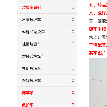
五、药品
垃圾车系列
六、医疗
压缩垃圾车
置、废液
随车手续
勾臂式垃圾车
您上户无
挂桶垃圾车
车辆配置
实车图片
对接式垃圾车
餐厨垃圾车
摆臂垃圾车
随车吊
救护车