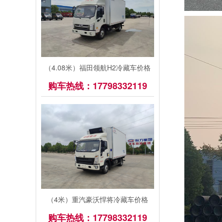
（4.08米）福田领航H2冷藏车价格
购车热线：17798332119
（4米）重汽豪沃悍将冷藏车价格
购车热线：17798332119