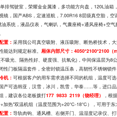
5）单排驾驶室，荣耀金金属漆，多功能方向盘，120L油箱，
视镜，国产ABS，定速巡航，7.00R16 8层级真空胎
H燃油系统，液晶仪表，气喇叭，气囊座椅+通风座椅+空气
。
采用我公司真空吸附、液压吸附、断热桥技术，大
配置：
性能达到规定标准。
厢体内部尺寸：4050*2100*2100
（m
(不吸光、隔热性好、硬度强、抗氧化)，中间保温层为8
闭性门板隔温套件，全密封锁温压条，高韧性不锈钢锁件
可根据客户的用车需求选择不同的机组，温度可选-5℃
冷机：
国产可选韩亚，汉雪，冰川，凯雪，华泰……等，进口品
组，建议各位老板拨打
，根
177 9833 2119（饶经理）
冷+加热"双温机组（温度范围为+20℃-18℃），可用于
导轨肉钩、通风槽、右侧开门、温湿度记录仪、打印
配置：