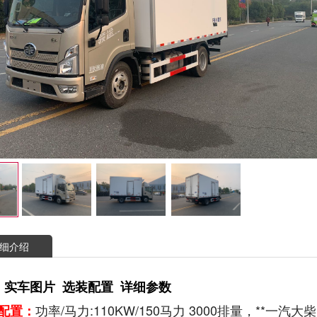
细介绍
 实车图片 选装配置 详细参数
功率/马力:110KW/150马力 3000排量，**一汽大柴
配置：