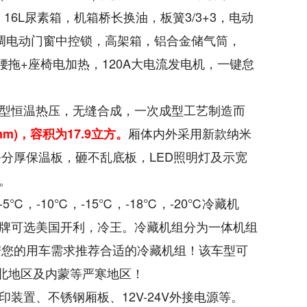
16L尿素箱，机箱桥长换油，板簧3/3+3，电动
，空调电动门窗中控锁，高架箱，铝合金储气筒，
腰拖+座椅电加热，120A大电流发电机，一键怠
型恒温热压，无缝合成，一次成型工艺制造而
厢体内外采用新款纳米
m)，容积为17.9立方。
公分厚保温板，砸不乱底板，LED照明灯及示宽
。
，-10℃，-15℃，-18℃，-20℃冷藏机
牌可选美国开利，冷王。冷藏机组分为一体机组
据您的用车需求推荐合适的冷藏机组！该车型可
东北地区及内蒙等严寒地区！
装置、不锈钢厢板、12V-24V外接电源等。