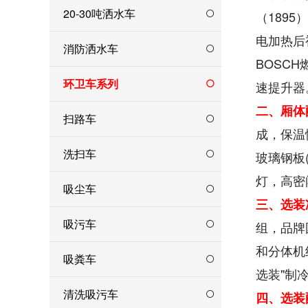
20-30吨洒水车
（189
电加热后
消防洒水车
BOSC
环卫车系列
速提升器
二、厢体
扫路车
成，保温
洗扫车
玻璃钢板
灯，高密
吸尘车
三、选装
吸污车
组，品牌
和分体机
吸粪车
选装"制
清洗吸污车
四、选装