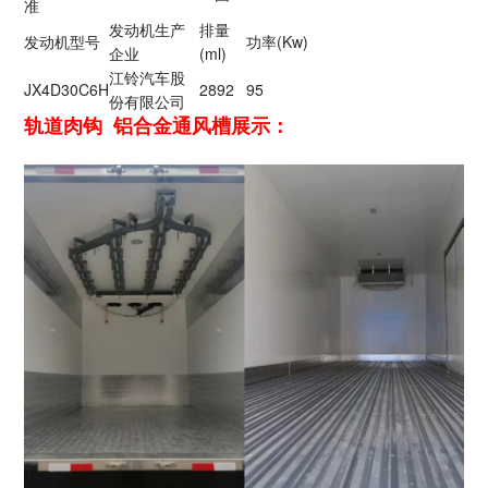
准
发动机生产
排量
发动机型号
功率(Kw)
企业
(ml)
江铃汽车股
JX4D30C6H
2892
95
份有限公司
轨道肉钩 铝合金通风槽展示：