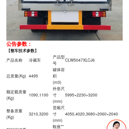
公告参数：
【整车技术参数】
产品型
产品名称
冷藏车
CLW5047XLCJ6
号
罐体容
总质量(Kg)
4495
积
(m3)
外形尺
额定载质量
1090,1100
寸
5995×2230×3200
(Kg)
(mm)
货厢尺
整备质量
3210,3200
寸
4050,4020,3680×2060×2040
(Kg)
(mm)
鞍座**