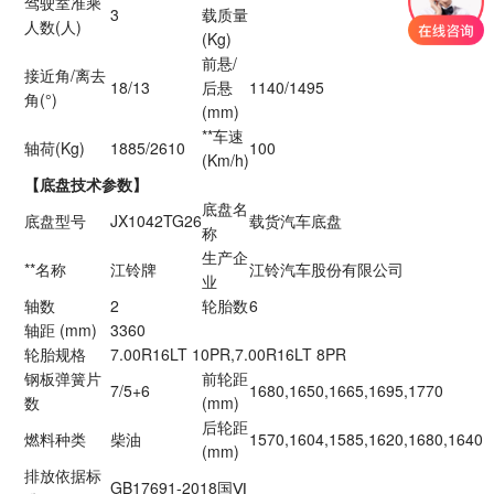
驾驶室准乘
3
载质量
人数(人)
(Kg)
前悬/
接近角/离去
18/13
后悬
1140/1495
角(°)
(mm)
**车速
轴荷(Kg)
1885/2610
100
(Km/h)
【底盘技术参数】
底盘名
底盘型号
JX1042TG26
载货汽车底盘
称
生产企
**名称
江铃牌
江铃汽车股份有限公司
业
轴数
2
轮胎数
6
轴距 (mm)
3360
轮胎规格
7.00R16LT 10PR,7.00R16LT 8PR
钢板弹簧片
前轮距
7/5+6
1680,1650,1665,1695,1770
数
(mm)
后轮距
燃料种类
柴油
1570,1604,1585,1620,1680,1640
(mm)
排放依据标
GB17691-2018国Ⅵ