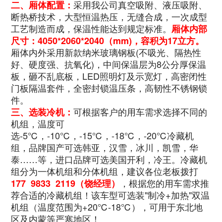
采用我公司真空吸附、液压吸附、
二、厢体配置：
断热桥技术，大型恒温热压，无缝合成，一次成型
工艺制造而成，保温性能达到规定标准。
厢体内部
尺寸：
4050*2060*2040
（mm)，容积为17立方。
厢体内外采用新款纳米玻璃钢板(不吸光、隔热性
好、硬度强、抗氧化)，中间保温层为8公分厚保温
板，砸不乱底板，LED照明灯及示宽灯，高密闭性
门板隔温套件，全密封锁温压条，高韧性不锈钢锁
件。
可根据客户的用车需求选择不同的
三、选装冷机：
机组，温度可
选-5℃，-10℃，-15℃，-18℃，-20℃冷藏机
组，品牌国产可选韩亚，汉雪，冰川，凯雪，华
泰……等，进口品牌可选美国开利，冷王。冷藏机
组分为一体机组和分体机组，建议各位老板拨打
，根据您的用车需求推
177 9833 2119（饶经理）
荐合适的冷藏机组！该车型可选装"制冷+加热"双温
机组（温度范围为+20℃-18℃），可用于东北地
区及内蒙等严寒地区！