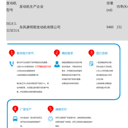
发动机
排量
发动机生产企业
功率
(K
型号
(ml)
ISL9.5-
东风康明斯发动机有限公司
9460
232
315E51A