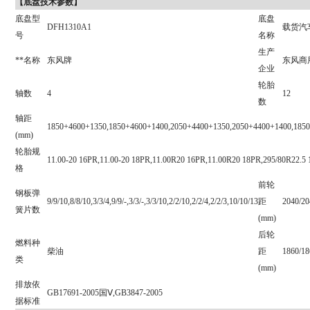
【
底盘技术参数】
底盘型
底盘
DFH1310A1
载货汽
号
名称
生产
**名称
东风牌
东风商
企业
轮胎
轴数
4
12
数
轴距
1850+4600+1350,1850+4600+1400,2050+4400+1350,2050+4400+1400,185
(mm)
轮胎规
11.00-20 16PR,11.00-20 18PR,11.00R20 16PR,11.00R20 18PR,295/80R22.5
格
前轮
钢板弹
9/9/10,8/8/10,3/3/4,9/9/-,3/3/-,3/3/10,2/2/10,2/2/4,2/2/3,10/10/13
距
2040/20
簧片数
(mm)
后轮
燃料种
柴油
距
1860/18
类
(mm)
排放依
GB17691-2005国Ⅴ,GB3847-2005
据标准