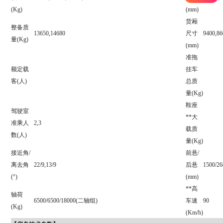
(Kg)
(mm)
货厢
整备质
13650,14680
尺寸
9400,86
量
(Kg)
(mm)
准拖
额定载
挂车
客
(人)
总质
量
(Kg)
鞍座
驾驶室
**大
准乘人
2,3
载质
数
(人)
量
(Kg)
接近角
/
前悬
/
离去角
22/9,13/9
后悬
1500/26
(°)
(mm)
**高
轴荷
6500/6500/18000(二轴组)
车速
90
(Kg)
(Km/h)