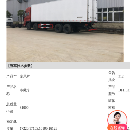
【整车技术参数】
公告
产品**
东风牌
312
批次
产品名
产品
冷藏车
DFH53
称
型号
罐体
总质量
31000
容积
(Kg)
(m3)
额定载
外形
质量
17220,17155,16190,16125
尺寸
11980,