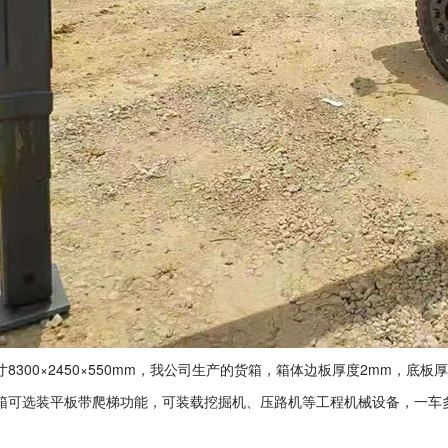
8300×2450×550mm，我公司生产的货箱，箱体边板厚度2mm，
箱可选装平板带爬梯功能，可装载挖掘机、压路机等工程机械设备，一车