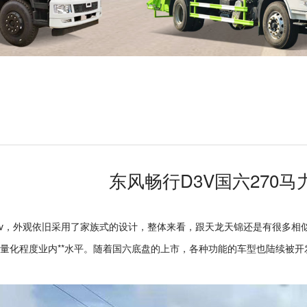
东风畅行D3V国六270
3v，外观依旧采用了家族式的设计，整体来看，跟天龙天锦还是有很多相似之处
，轻量化程度业内**水平。随着国六底盘的上市，各种功能的车型也陆续被