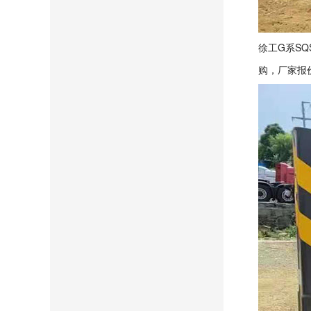
徐工G系SQ
购，厂家报