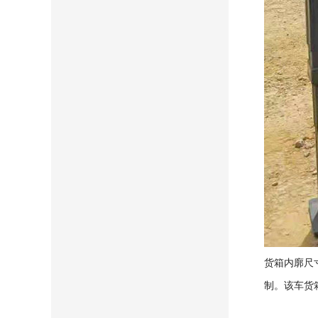
货箱内廓尺寸
制。该车货