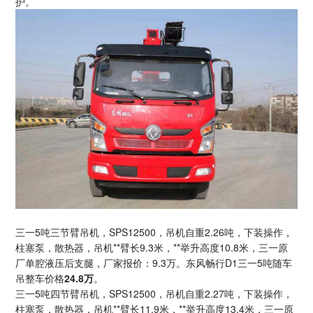
护。
三一5吨三节臂吊机，SPS12500，吊机自重2.26吨，下装操作，
柱塞泵，散热器，吊机**臂长9.3米，**举升高度10.8米，三一原
厂单腔液压后支腿，厂家报价：9.3万。东风畅行D1三一5吨随车
吊整车价格
24.8万
。
三一5吨四节臂吊机，SPS12500，吊机自重2.27吨，下装操作，
柱塞泵，散热器，吊机**臂长11.9米，**举升高度13.4米，三一原