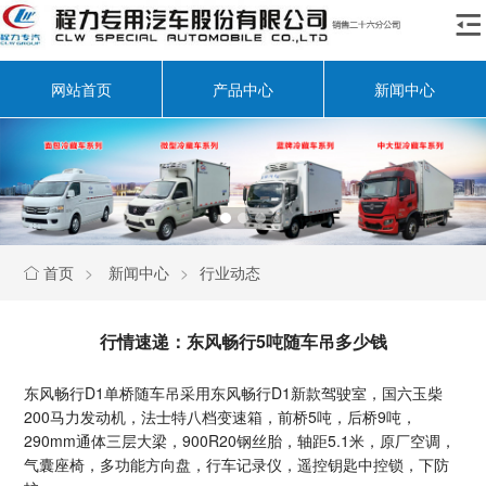

网站首页
产品中心
新闻中心
首页
>
新闻中心
>
行业动态

行情速递：东风畅行5吨随车吊多少钱
东风畅行D1单桥随车吊采用东风畅行D1新款驾驶室，国六玉柴
200马力发动机，法士特八档变速箱，前桥5吨，后桥9吨，
290mm通体三层大梁，900R20钢丝胎，轴距5.1米，原厂空调，
气囊座椅，多功能方向盘，行车记录仪，遥控钥匙中控锁，下防