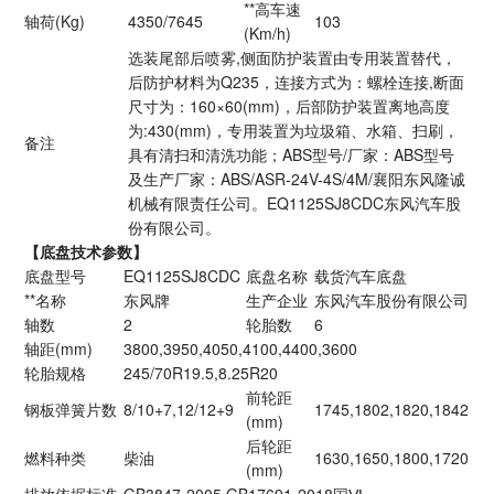
**高车速
轴荷(Kg)
4350/7645
103
(Km/h)
选装尾部后喷雾,侧面防护装置由专用装置替代，
后防护材料为Q235，连接方式为：螺栓连接,断面
尺寸为：160×60(mm)，后部防护装置离地高度
为:430(mm)，专用装置为垃圾箱、水箱、扫刷，
备注
具有清扫和清洗功能；ABS型号/厂家：ABS型号
及生产厂家：ABS/ASR-24V-4S/4M/襄阳东风隆诚
机械有限责任公司。EQ1125SJ8CDC东风汽车股
份有限公司。
【底盘技术参数】
底盘型号
EQ1125SJ8CDC
底盘名称
载货汽车底盘
**名称
东风牌
生产企业
东风汽车股份有限公司
轴数
2
轮胎数
6
轴距(mm)
3800,3950,4050,4100,4400,3600
轮胎规格
245/70R19.5,8.25R20
前轮距
钢板弹簧片数
8/10+7,12/12+9
1745,1802,1820,1842
(mm)
后轮距
燃料种类
柴油
1630,1650,1800,1720
(mm)