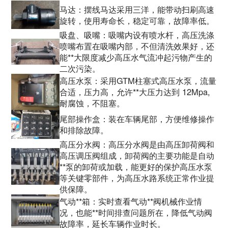
马达：摆线马达采用三洋，能带动扫刷高速
旋转，使用寿命长，稳定可靠，故障率低。
吸盘、吸嘴：吸嘴内设有喷水杆，高压洗涤
喷嘴布置在吸嘴内部，不但清洗效果好，还
能**大限度减少高压水气流冲起污物产生的
二次污染。
高压水泵：采用GTM柱塞式高压水泵，流量
合适，压力高，允许**大压力达到 12Mpa,
耐腐蚀，不阻塞。
尾部操作盒：装在车辆尾部，方便维修操作
和排除故障。
高压分水阀：高压分水阀是由高压卸荷阀和
高压调压阀组成，卸荷阀的主要功能是自动
**泵的卸荷或加载，能更好的保护高压水泵
等关键零部件，为高压水路系统正常作业提
供保障。
气动**箱：实时查看气动**阀机械作业情
况，也能**时间排查问题所在，降低气动阀
故障率，延长车辆作业时长。