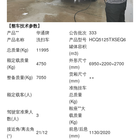
【整车技术参数】
产品**
华通牌
公告批次
333
产品名称
洗扫车
产品型号
HCQ5125TXSEQ6
罐体容积
总质量(Kg)
11995
(m3)
额定载质量
外形尺寸
4750
6950×2200×2700
(Kg)
(mm)
货厢尺寸
整备质量(Kg)
7050
××
(mm)
准拖挂车
额定载客(人)
总质量
(Kg)
鞍座**大
驾驶室准乘人
3
载质量
数(人)
(Kg)
接近角/离去角
前悬/后悬
21/12
1130/2020
(°)
(mm)