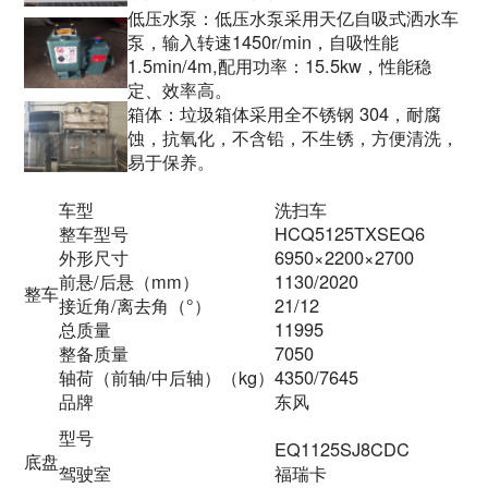
低压水泵：低压水泵采用天亿自吸式洒水车
泵，输入转速1450r/min，自吸性能
1.5min/4m,配用功率：15.5kw，性能稳
定、效率高。
箱体：垃圾箱体采用全不锈钢 304，耐腐
蚀，抗氧化，不含铅，不生锈，方便清洗，
易于保养。
车型
洗扫车
整车型号
HCQ5125TXSEQ6
外形尺寸
6950×2200×2700
前悬/后悬（mm）
1130/2020
整车
接近角/离去角（°）
21/12
总质量
11995
整备质量
7050
轴荷（前轴/中后轴）（kg）
4350/7645
品牌
东风
型号
EQ1125SJ8CDC
底盘
驾驶室
福瑞卡