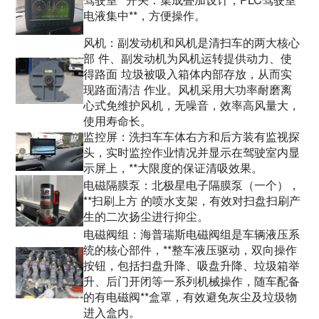
电液集中**，方便操作。
风机：副发动机和风机是清扫车的两大核心
部 件、副发动机为风机运转提供动力、使
得路面 垃圾被吸入箱体内部存放，从而实
现路面清洁 作业。风机采用大功率耐磨离
心式免维护风机，无噪音，效率高风量大，
使用寿命长。
监控屏：洗扫车车体右方和后方装有监视探
头，实时监控作业情况并显示在驾驶室内显
示屏上，**大限度的保证清吸效果。
电磁隔膜泵：北极星电子隔膜泵（一个），
**扫刷上方 的喷水支架，有效对扫盘扫刷产
生的二次扬尘进行抑尘。
电磁阀组：海普瑞斯电磁阀组是车辆液压系
统的核心部件，**整车液压驱动，双向操作
按钮，包括扫盘升降、吸盘升降、垃圾箱举
升、后门开闭等一系列机械操作，随车配备
的有电磁阀**盒罩，有效避免灰尘及垃圾物
进入盒内。