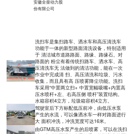
安徽全柴动力股
份有限公司
洗扫车是集扫路车、洒水车和高压清洗车
功能于一体的新型路面清洗设备，特别适用
于 清洁城市道路路面、路缘、路缘石。对
路面的 粉尘有着传统扫路车、洒水车、高
压清洗车无 法做到的清洁功能，能在一次
作业中完成清 扫、高压清洗和垃圾、污水
收集，而且具有高 压喷雾降尘功能。洗扫
车采用“中置两立扫+ 中置宽幅吸嘴+内置高
压水喷杆+左、右高压侧 喷杆”装置结构。
水箱容积4立方，垃圾箱容积4立方。
驾驶室后下方标配低压前冲，由低压水泵
产生的水流，可以像洒水车一样对路面进行
大 面积冲洗，冲洗宽度可达16米。
由GTM高压水泵产生的后喷雾，可以在洗扫