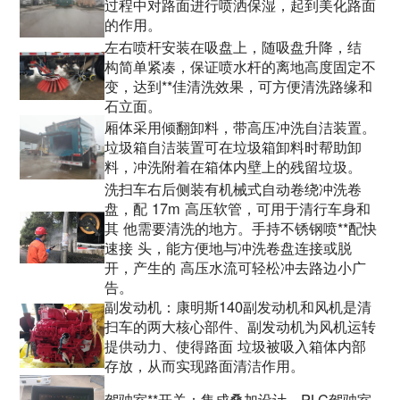
过程中对路面进行喷洒保湿，起到美化路面
的作用。
左右喷杆安装在吸盘上，随吸盘升降，结
构简单紧凑，保证喷水杆的离地高度固定不
变，达到**佳清洗效果，可方便清洗路缘和
石立面。
厢体采用倾翻卸料，带高压冲洗自洁装置。
垃圾箱自洁装置可在垃圾箱卸料时帮助卸
料，冲洗附着在箱体内壁上的残留垃圾。
洗扫车右后侧装有机械式自动卷绕冲洗卷
盘，配 17m 高压软管，可用于清行车身和
其 他需要清洗的地方。手持不锈钢喷**配快
速接 头，能方便地与冲洗卷盘连接或脱
开，产生的 高压水流可轻松冲去路边小广
告。
副发动机：康明斯140副发动机和风机是清
扫车的两大核心部件、副发动机为风机运转
提供动力、使得路面 垃圾被吸入箱体内部
存放，从而实现路面清洁作用。
驾驶室**开关：集成叠加设计，PLC驾驶室