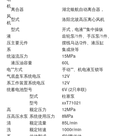
机
离合器
湖北银航自动离合器，
风
型式
洛阳北玻高压离心风机
机
型式
开式，电液**集中操纵
液
齿轮泵/1件、手压泵/1件、
压
主要元件
摆线马达/2件、液压缸
系
集成块等
统
溢流压力
15MPa
液压油容量
60L
电
**方式
手动**、机电液互锁等
气
底盘车系统电压
12V
系
工作装置系统电压
12V
统
蓄电池型号
6V (2只串联)
型式
柱塞泵
型号
xxT71021
高
额定压力
12MPa
压
高压水泵
系统使用压力
8MPa
清
额定流量
85L/min
洗
额定转速
1000r/min
系
传动型式
窄V带传动