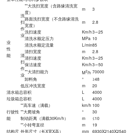
**大洗扫宽度（含路缘清洗宽
m
3
度）
洗
路面洗扫宽度（不含路缘清洗
扫
m
2.8
宽度）
作
洗扫速度
Km/h
3∽25
业
清洗水额定压力
MPa
10
业
清洗水额定流量
L/min
85
性
清扫宽度
m
2.8
能
清
清扫速度
Km/h
3∽25
扫
保洁速度
Km/h
3∽50
作
**大清扫能力
2
70000
M
/h
业
卸料角
°
≥48
低压冲洗宽度
m
20
清水箱总容积
L
4000
垃圾箱总容积
L
4000
**高车速（满载）
km/h
100
行驶性
**大爬坡角
°
30
能
制动距离（满载30Km/h）
m
≤10
**小转弯直径
m
19
结构尺
外形尺寸（长X宽X高）
mm
6930X2140X2540