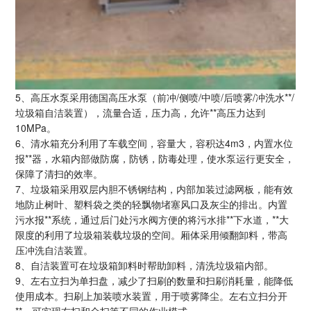
5、高压水泵采用
德国高压水泵（前冲/侧喷/中喷/后喷雾/冲洗水**/
垃圾箱自洁装置）
，流量合适，压力高，允许**高压力达到
10MPa。
6、清水箱充分利用了车载空间，容量大，容积达4m3，内置水位
报**器，水箱内部做防腐，防锈，防毒处理，使水泵运行更安全，
保障了清扫的效率。
7、垃圾箱采用双层内胆不锈钢结构，内部加装过滤网板，能有效
地防止树叶、塑料袋之类的轻飘物堵塞风口及灰尘的排出。内置
污水报**系统，通过后门处污水阀方便的将污水排**下水道，**大
限度的利用了垃圾箱装载垃圾的空间。厢体采用倾翻卸料，带高
压冲洗自洁装置。
8、自洁装置可在垃圾箱卸料时帮助卸料，清洗垃圾箱内部。
9、左右立扫为单扫盘，减少了扫刷的数量和扫刷消耗量，能降低
使用成本。扫刷上加装喷水装置，用于喷雾降尘。左右立扫分开
**，可实现右扫和全扫等不同的作业模式。