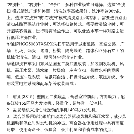
“左洗扫”、 “右洗扫”、 “全扫”、 多种作业模式可选择。选择“全洗
扫”模式清洗广场和路面，清洗效率高效果好，洗净率达90%以
上。选择“左洗扫”或“右洗扫”模式清洗路面和路缘 。需要进行路面
清扫或路面保洁作业时，可选择扫路模式。需要喷雾除尘时，可
开启喷雾装置，进行喷雾除尘作业。可以像洒水车一样对路面进
行低压冲洗作业。
华通牌
HCQ5083TXSJX6
洗扫车适用于城市道路、高速公路、广
场、机场、码头、遂道、桥梁、隔离墙避、路缘和路缘石立面的
机械化清洗、清扫、喷雾降尘等清洁作业。
华通牌
洗扫车采用东风型国五二类底盘改装，加装副发动机、风
机、高压水泵、清水箱、垃圾箱、左右立扫、带喷水杆的宽吸
嘴、低压冲洗系统、垃圾箱自洁，扫盘降尘系统，液压系统、专
用装置电控系统和副车架等改装而成：
1、轴距(3815）型国五二类底盘，驾驶室带前翻，方向助力，配
备江铃152匹马力发动机，轻量化，超静音，低油耗。
2、副发动机采用性能强劲的康机140马力发动机。
3、离合器采用湖北银航自动离合器驱动风机和高压水泵，减少风
机启动和停止时对发动机的冲击
。
离合器在使用过程中具有高度
耐磨、使用寿命长、低噪音、低油耗量和节省成本的优点
。