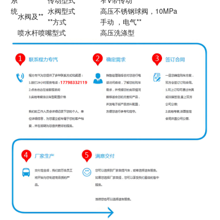
统
水阀型式
高压不锈钢球阀，10MPa
水阀及**
**方式
手动 ，电气**
喷水杆喷嘴型式
高压洗涤型