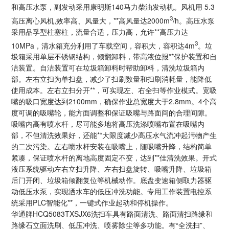
和高压水泵，副发动采用康明斯140马力柴油发动机。风机用 5.3
3
高压离心风机,效率高、风量大，**高风量达2000m
/h。高压水泵
采用品孚型柱塞柱，流量合适，压力高，允许**高压力达
3
10MPa，清水箱充分利用了车载空间，容积大，容积达4m
。垃
圾箱采用单层不锈钢结构，倾翻卸料，带高液位报**保护装置和自
洁装置。自洁装置可在垃圾箱卸料时帮助卸料，清洗垃圾箱内
部。左右立扫为单扫盘，减少了扫刷数量和扫刷消耗量，能降低
使用成本。左右立扫分开**，可实现左、右全扫等作业模式。宽吸
嘴的吸口宽度达到2100mm，确保作业总宽度大于2.8mm。4个高
度可调的吸嘴轮，能方面调整和保证吸嘴与路面间的合理间隙。
吸嘴内高有喷水杆，尽可能多地将高压洗涤喷嘴布置在吸嘴内
部，不但清洗效果好，还能**大限度减少高压水气流冲起污物产生
的二次污染。左右喷水杆安装在吸嘴上，随吸嘴升降，结构简单
紧凑，保证喷水杆的离地高度固定不变，达到**佳清洗效果。开式
液压系统驱动左右立扫升降、左右扫盘旋转、吸嘴升降、垃圾箱
后门开闭、垃圾箱倾翻复位等机械动作。底盘变速箱侧取力器驱
动低压水泵，实现洒水车的低压冲洗功能。专用工作装置电控系
统采用PLC智能化**，一键式作业起动和停机操作。
华通牌
HCQ5083TXSJX6
洗扫车具有路面清洗、路面清扫路缘和
路缘石立面洗刷、低压冲洗、喷雾除尘等多功能。有“全洗扫”、