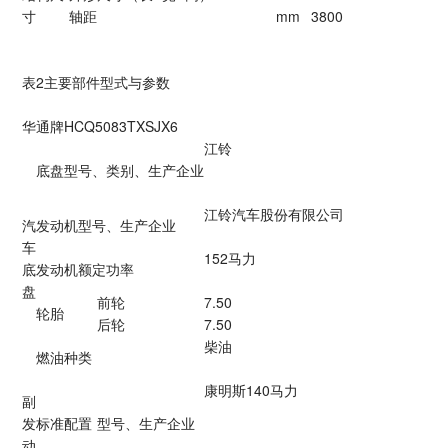
寸
轴距
mm
3800
表2
主要部件型式与参数
华通牌HCQ5083TXSJX6
江铃
底盘型号、类别、生产企业
江铃汽车股份有限公司
汽
发动机型号、生产企业
车
152马力
底
发动机额定功率
盘
前轮
7.50
轮胎
后轮
7.50
柴油
燃油种类
康明斯140马力
副
发
标准配置
型号、生产企业
动