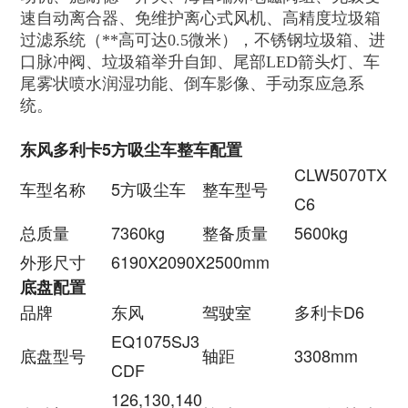
速自动离合器、免维护离心式风机、高精度垃圾箱
过滤系统（**高可达0.5微米），不锈钢垃圾箱、进
口脉冲阀、垃圾箱举升自卸、尾部LED箭头灯、车
尾雾状喷水润湿功能、倒车影像、手动泵应急系
统。
东风多利卡5方吸尘车整车配置
CLW5070TX
车型名称
5方吸尘车
整车型号
C6
总质量
7360kg
整备质量
5600kg
外形尺寸
6190X2090X2500mm
底盘配置
品牌
东风
驾驶室
多利卡D6
EQ1075SJ3
底盘型号
轴距
3308mm
CDF
126,130,140