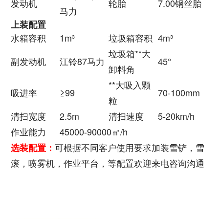
发动机
轮胎
7.00钢丝胎
马力
上装配置
水箱容积
1m³
垃圾箱容积
4m³
垃圾箱**大
副发动机
江铃87马力
45°
卸料角
**大吸入颗
吸进率
≥99
70-100mm
粒
清扫宽度
2.5m
清扫速度
5-20km/h
作业能力
45000-90000㎡/h
可根据不同客户使用要求加装雪铲，雪
选装配置：
滚，喷雾机，作业平台，等配置欢迎来电咨询沟通