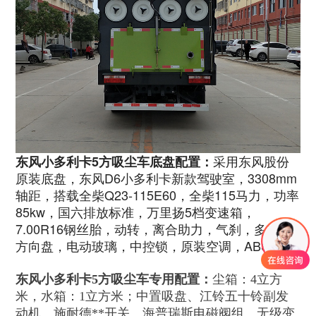
采用东风股份
东风小多利卡5方吸尘车底盘配置：
原装底盘，东风D6小多利卡新款驾驶室，3308mm
轴距，搭载全柴Q23-115E60，全柴115马力，功率
85kw，国六排放标准，万里扬5档变速箱，
7.00R16钢丝胎，动转，离合助力，气刹，多功能
方向盘，电动玻璃，中控锁，原装空调，ABS。
东风小多利卡5方吸尘车专用配置：
尘箱：4立方
米，水箱：1立方米；中置吸盘、江铃五十铃副发
动机、施耐德**开关、海普瑞斯电磁阀组、无级变