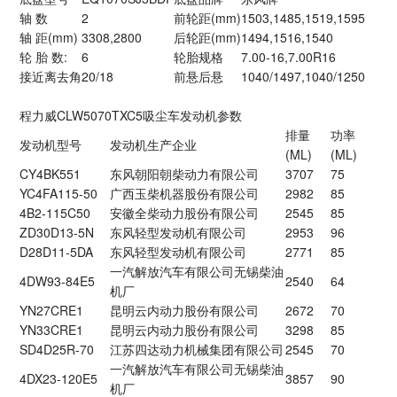
轴 数
2
前轮距(mm)
1503,1485,1519,1595
轴 距(mm)
3308,2800
后轮距(mm)
1494,1516,1540
轮 胎 数:
6
轮胎规格
7.00-16,7.00R16
接近离去角
20/18
前悬后悬
1040/1497,1040/1250
程力威CLW5070TXC5吸尘车发动机参数
排量
功率
发动机型号
发动机生产企业
(ML)
(ML)
CY4BK551
东风朝阳朝柴动力有限公司
3707
75
YC4FA115-50
广西玉柴机器股份有限公司
2982
85
4B2-115C50
安徽全柴动力股份有限公司
2545
85
ZD30D13-5N
东风轻型发动机有限公司
2953
96
D28D11-5DA
东风轻型发动机有限公司
2771
85
一汽解放汽车有限公司无锡柴油
4DW93-84E5
2540
64
机厂
YN27CRE1
昆明云内动力股份有限公司
2672
70
YN33CRE1
昆明云内动力股份有限公司
3298
85
SD4D25R-70
江苏四达动力机械集团有限公司
2545
70
一汽解放汽车有限公司无锡柴油
4DX23-120E5
3857
90
机厂