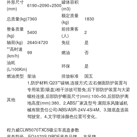
外形尺寸
罐体容积
6190×2090×2500
(mm)
(m3)
额定质量
总质量(kg)
7360
1830
(kg)
整备质量
前排乘客
5400
2
(kg)
(人)
轴荷(kg)
2640/4720
免征
是
**高时速
99
燃油
否
(km/h)
油耗
环保
是
(L/100Km)
燃油类型
柴油
排放标准
国五
1,防护材料:Q23**碳钢,连接方式:左右侧面防护装置与
专用装置(吸盘)相干涉故可豁免;后下部防护装置与大梁
螺栓连接,后部防护断面尺寸(mm):100×50,后部防护离
其他
地高度(mm):380。2,ABS厂家及型号:襄阳东风隆诚机
械有限责任公司/ABS/ASR-24V-4S/4M。3,随底盘选装
驾驶室。4,文字喷涂颜色位置可变化。
程力威CLW5070TXC5吸尘车底盘参数
底盘型号
EQ1070SJ3BDF
底盘品牌
东风牌