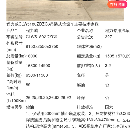
程力威CLW5180ZDZC6吊装式垃圾车主要技术参数
产品**
程力威
企业名称
程力专用汽车
车辆型号
CLW5180ZDZC6
公告批次
327
外形尺寸
9150×2550×3750
罐体容积(m3)
(mm)
总质量(kg)
18000
额定质量(kg)
1505,1570,2
整备质量
16300,14900
前排乘客(人)
3,2
(kg)
轴荷(kg)
6500/11500
免征
是
**高时速
89
燃油
否
(km/h)
油耗
26.25,26.25,26.92,26.92
环保
否
(L/100Km)
燃油类型
柴油
排放标准
国六
1、仅采用5300mm轴距底盘改装。2、后防护材料为:Q23
焊接连接,后防护断面尺寸/离地高:160×60/470(mm)。
结构,离地高为(mm)450。3、ABS系统生产厂家:长春瑞