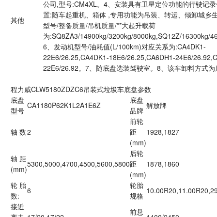
公司,型号:CM4XL。4、安装具有卫星定位功能的行驶记
置:随车起重机、箱体 ,专用功能为吊装、转运、倾卸城乡生
其他
型号/整备质量/吊机质量/**大起升载荷
为:SQ8ZA3/14900kg/3200kg/8000kg,SQ12Z/16300kg/4
6、发动机型号/油耗值(L/100km)对应关系为:CA4DK1-
22E6/26.25,CA4DK1-18E6/26.25,CA6DH1-24E6/26.92,
22E6/26.92。7、随底盘选装驾驶室。8、该车卸料方式
程力威CLW5180ZDZC6吊装式垃圾车底盘参数
底盘
底盘
CA1180P62K1L2A1E6Z
解放牌
型号
品牌
前轮
轴 数
2
距
1928,1827
(mm)
后轮
轴 距
5300,5000,4700,4500,5600,5800
距
1878,1860
(mm)
(mm)
轮 胎
轮胎
6
10.00R20,11.00R20,2
数:
规格
接近
前悬
离去
17/20,17/22
1400/2450