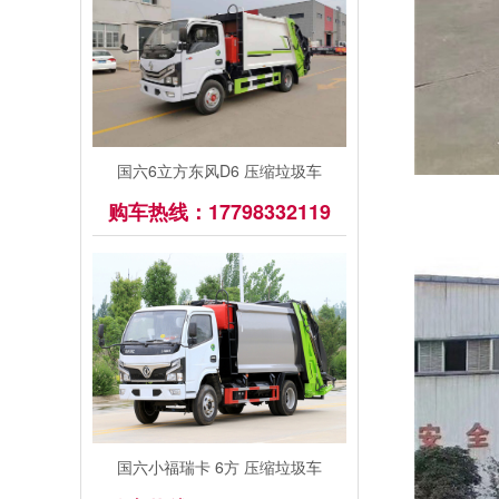
国六6立方东风D6 压缩垃圾车
购车热线：17798332119
国六小福瑞卡 6方 压缩垃圾车