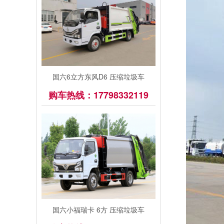
国六6立方东风D6 压缩垃圾车
购车热线：17798332119
国六小福瑞卡 6方 压缩垃圾车