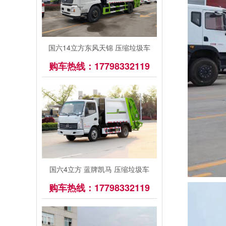
国六14立方东风天锦 压缩垃圾车
购车热线：17798332119
国六4立方 蓝牌凯马 压缩垃圾车
购车热线：17798332119