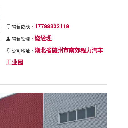
17798332119
销售热线：

饶经理
销售经理：

湖北省随州市南郊程力汽车
公司地址：

工业园