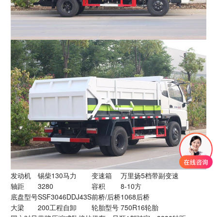
发动机
锡柴130马力
变速箱
万里扬5档带副变速
轴距
3280
容积
8-10方
底盘型号
SSF3046DDJ43S
前桥/后桥
1068后桥
大梁
200工程自卸
轮胎型号
750R16轮胎