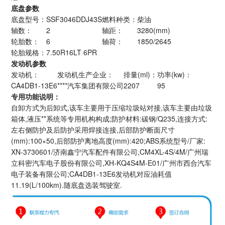
底盘参数
底盘型号：
SSF3046DDJ43S
燃料种类：
柴油
轴数：
2
轴距：
3280(mm)
轮胎数：
6
轴荷：
1850/2645
轮胎规格：
7.50R16LT 6PR
发动机参数
发动机：
发动机生产企业：
排量(ml)：
功率(kw)：
CA4DB1-13E6
****汽车集团有限公司
2207
95
专用功能说明：
自卸方式为后卸式,该车主要用于压缩垃圾站对接,该车主要由垃圾
箱体,液压**系统等专用机构构成;防护材料:碳钢/Q235,连接方式:
左右侧防护及后防护采用焊接连接,后部防护断面尺寸
(mm):100×50,后部防护离地高度(mm):420;ABS系统型号/厂家:
XN-3730601/济南鑫宁汽车配件有限公司,CM4XL-4S/4M/广州瑞
立科密汽车电子股份有限公司,XH-KQ4S4M-E01/广州市西合汽车
电子装备有限公司;CA4DB1-13E6发动机对应油耗值
11.19(L/100km).随底盘选装驾驶室.