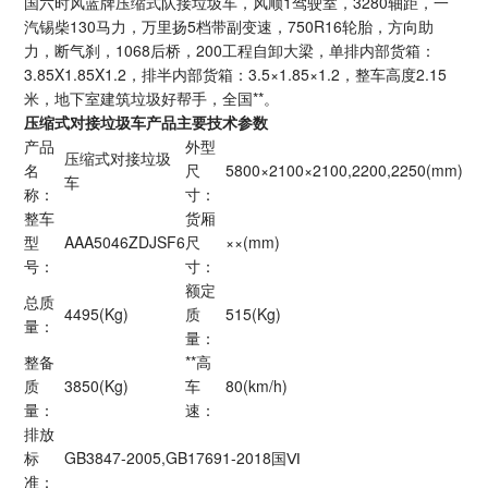
国六时风蓝牌压缩式队接垃圾车，风顺1驾驶室，3280轴距，一
汽锡柴130马力，万里扬5档带副变速，750R16轮胎，方向助
力，断气刹，1068后桥，200工程自卸大梁，单排内部货箱：
3.85X1.85X1.2，排半内部货箱：3.5×1.85×1.2，整车高度2.15
米，地下室建筑垃圾好帮手，全国**。
压缩式对接垃圾车产品主要技术参数
产品
外型
压缩式对接垃圾
名
尺
5800×2100×2100,2200,2250(mm)
车
称：
寸：
整车
货厢
型
AAA5046ZDJSF6
尺
××(mm)
号：
寸：
额定
总质
4495(Kg)
质
515(Kg)
量：
量：
整备
**高
质
3850(Kg)
车
80(km/h)
量：
速：
排放
标
GB3847-2005,GB17691-2018国Ⅵ
准：