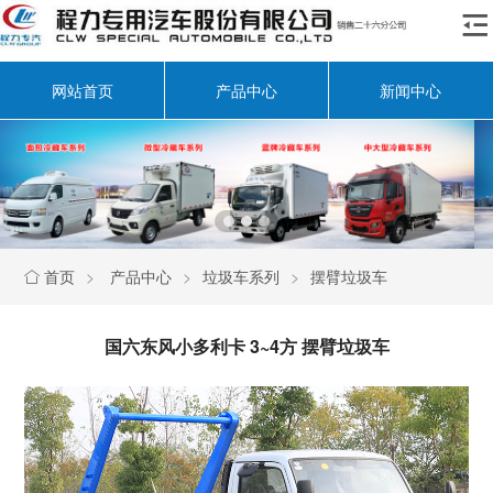

网站首页
产品中心
新闻中心
首页
>
产品中心
>
垃圾车系列
>
摆臂垃圾车

国六东风小多利卡 3~4方 摆臂垃圾车