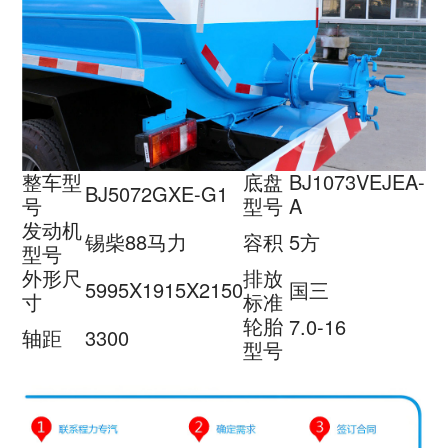
整车型
底盘
BJ1073VEJEA-
BJ5072GXE-G1
号
型号
A
发动机
锡柴88马力
容积
5方
型号
外形尺
排放
5995X1915X2150
国三
寸
标准
轮胎
7.0-16
轴距
3300
型号