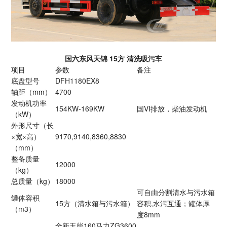
国六东风天锦 15方 清洗吸污车
项目
参数
备注
底盘型号
DFH1180EX8
轴距（mm）
4700
发动机功率
154KW-169KW
国VI排放，柴油发动机
（kW）
外形尺寸（长
×宽×高）
9170,9140,8360,8830
（mm）
整备质量
12000
（kg）
总质量（kg）
18000
可自由分割清水与污水箱
罐体容积
15方（清水箱与污水箱）
容积,水污互通；罐体厚
（m3）
度8mm
全新玉柴160马力ZG3600