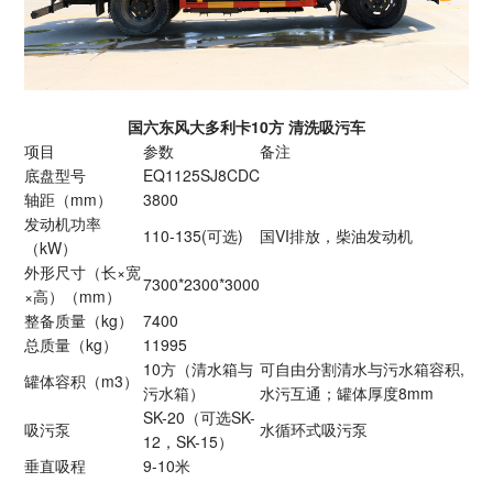
国六东风大多利卡10方 清洗吸污车
项目
参数
备注
底盘型号
EQ1125SJ8CDC
轴距（mm）
3800
发动机功率
110-135(可选)
国VI排放，柴油发动机
（kW）
外形尺寸（长×宽
7300*2300*3000
×高）（mm）
整备质量（kg）
7400
总质量（kg）
11995
10方（清水箱与
可自由分割清水与污水箱容积,
罐体容积（m3）
污水箱）
水污互通；罐体厚度8mm
SK-20（可选SK-
吸污泵
水循环式吸污泵
12，SK-15）
垂直吸程
9-10米