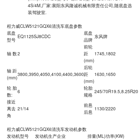
4S/4M,厂家:襄阳东风隆诚机械有限责任公司,随底盘选
装驾驶室.
程力威CLW5121GQX6清洗车底盘参数
底盘
底盘
EQ1125SJ8CDC
东风牌
型号
品牌
前轮
轴 数
2
距
1745,1802
(mm)
后轮
轴 距
3800,3950,4050,4100,4400,3600
距
1630,1650
(mm)
(mm)
轮 胎
轮胎
6
245/70R19.5,8.25R20
数:
规格
接近
前悬
离去
21/14
1130/2220
后悬
角
程力威CLW5121GQX6清洗车发动机参数
发动机型号
发动机生产企业
排量(ML)
功率(KW)