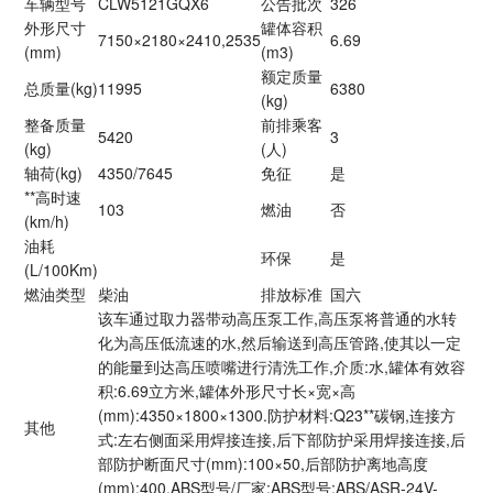
车辆型号
CLW5121GQX6
公告批次
326
外形尺寸
罐体容积
7150×2180×2410,2535
6.69
(mm)
(m3)
额定质量
总质量(kg)
11995
6380
(kg)
整备质量
前排乘客
5420
3
(kg)
(人)
轴荷(kg)
4350/7645
免征
是
**高时速
103
燃油
否
(km/h)
油耗
环保
是
(L/100Km)
燃油类型
柴油
排放标准
国六
该车通过取力器带动高压泵工作,高压泵将普通的水转
化为高压低流速的水,然后输送到高压管路,使其以一定
的能量到达高压喷嘴进行清洗工作,介质:水,罐体有效容
积:6.69立方米,罐体外形尺寸长×宽×高
(mm):4350×1800×1300.防护材料:Q23**碳钢,连接方
其他
式:左右侧面采用焊接连接,后下部防护采用焊接连接,后
部防护断面尺寸(mm):100×50,后部防护离地高度
(mm):400.ABS型号/厂家:ABS型号:ABS/ASR-24V-