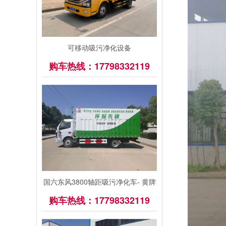
可移动吸污净化设备
购车热线：17798332119
国六东风3800轴距吸污净化车- 黄牌
购车热线：17798332119