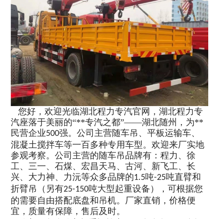
您好，欢迎光临湖北程力专汽官网，湖北程力专
汽座落于美丽的“**专汽之都”——湖北随州，为**
民营企业
强。公司主营随车吊、平板运输车、
500
混凝土搅拌车等一百多种专用车型。欢迎来厂实地
参观考察。公司主营的随车吊品牌有：程力、徐
工、三一、石煤、宏昌天马、古河、新飞工、长
兴、大力神、力沅等众多品牌的
吨
吨直臂和
1.5
-25
折臂吊（另有
吨大型起重设备），可根据您
25-150
的需要自由搭配底盘和吊机。厂家直销，价格便
宜，质量有保障，售后及时。