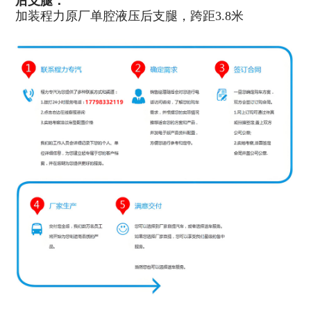
后支腿：
加装程力原厂单腔液压后支腿，跨距3.8米