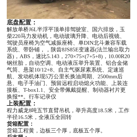
底盘配置：
解放单桥J6L半浮平顶单排驾驶室、国六排放，玉
柴220马力发动机，电动玻璃升降、电动后视镜、
驾驶员座椅为空气减振座椅、单DIN北斗兼容车载
系统、带卧铺，，陕齿8JS85E变速器(法兰输出取力
器)，ABS，速比5.143，270×75×(7+5+8)，10.00R20
钢丝胎，自动空调、电动液压举升装置、铝合金储
气筒、悬架10/12+8、自主气驱尿素系统、定速巡
航、发动机体现5万公里长换油周期、2500mm后
悬、电子手油门、预留远程启动熄火功能、上装连
接板、T-box1.1、安全带佩戴提醒、制动器衬片更
换报**。
行车记录仪
上装配置：
程力威龙8吨五节直臂吊机，举升高度18.5米，工作
半径16.5米，全液压全回转
货箱配置：
货箱工程黄，边板三个厚，底板五个厚。