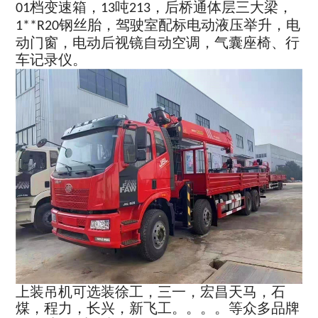
档变速箱，
吨
，后桥通体层三大梁，
01
13
213
钢丝胎，驾驶室配标电动液压举升，电
1**R20
动门窗，电动后视镜自动空调，气囊座椅、行
车记录仪。
上装吊机可选装徐工，三一，宏昌天马，石
煤，程力，长兴，新飞工。。。。等众多品牌