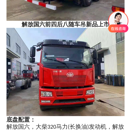
解放国六前四后八随车吊新品上市
底盘配置：
解放国六，大柴
马力
长换油
，解放
320
(
)发动机