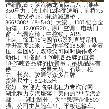
详细配置：陕汽德龙前四后八，潍柴
350马力，法士特12档变速箱，前桥7.5
吨，后双桥16吨轮边减速桥，
866*308*（8+5+8）大梁，400L铝合金
油箱，12.00R20，原厂空调，电动门
窗，气囊座椅，中控锁，ABS
上装：徐工16吨四节G系列直臂吊机，
举升高度20米，工作半径18.5米（全液
压，全回转，双联泵可同时操作多个
动作）可搭配14-20吨各品牌的直臂，
18-25吨各品牌的折臂吊，吊机品牌有
徐工、三一、宏昌天马、石煤、程
力、长兴、骏通等众多品牌
货箱尺寸：8.2-8.5米
您好，欢迎光临湖北程力专汽官网，
湖北程力专汽座落于美丽的“**专汽之
都”——湖北随州，为**民营企业
500
强。公司主营随车吊、平板运输车、