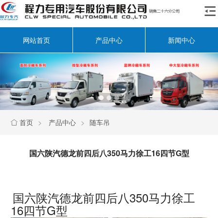

网站首页
产品中心
新闻中心
首页
>
产品中心
>
随车吊

国六陕汽德龙前四后八350马力徐工16四节G型
国六陕汽德龙前四后八350马力徐工
16四节G型