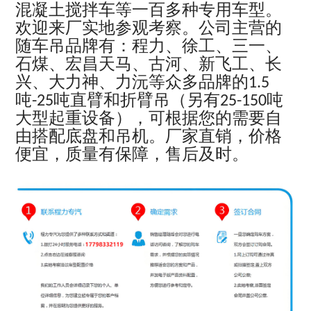
混凝土搅拌车等一百多种专用车型。
欢迎来厂实地参观考察。公司主营的
随车吊品牌有：程力、徐工、三一、
石煤、宏昌天马、古河、新飞工、长
兴、大力神、力沅等众多品牌的
1.5
吨
吨直臂和折臂吊（另有
吨
-25
25-150
大型起重设备），可根据您的需要自
由搭配底盘和吊机。厂家直销，价格
便宜，质量有保障，售后及时。