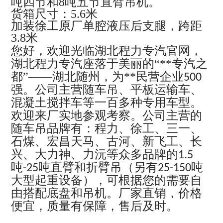
吨四节和8吨五节直臂吊机。
货箱尺寸：5.6米
加装徐工原厂单腔液压后支腿，跨距
3.8米
您好，欢迎光临湖北程力专汽官网，
湖北程力专汽座落于美丽的“**专汽之
都”——湖北随州，为**民营企业
500
强。公司主营随车吊、平板运输车、
混凝土搅拌车等一百多种专用车型。
欢迎来厂实地参观考察。公司主营的
随车吊品牌有：程力、徐工、三一、
石煤、宏昌天马、古河、新飞工、长
兴、大力神、力沅等众多品牌的
1.5
吨
吨直臂和折臂吊（另有
吨
-25
25-150
大型起重设备），可根据您的需要自
由搭配底盘和吊机。厂家直销，价格
便宜，质量有保障，售后及时。