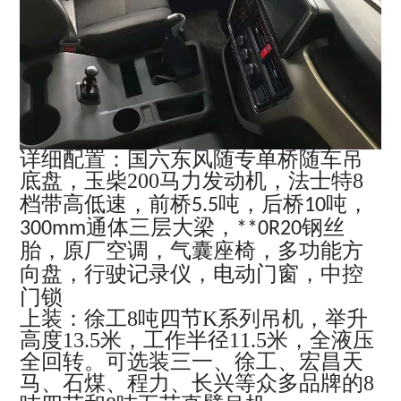
详细配置：国六东风随专单桥随车吊
底盘，玉柴200马力发动机，法士特8
档带高低速，
前桥
吨，后桥
吨，
5.5
10
通体三层大梁，
钢丝
300mm
**0R20
胎，原厂空调，气囊座椅，多功能方
向盘，行驶记录仪，电动门窗，中控
门锁
上装：徐工8吨四节K系列吊机，举升
高度13.5米，工作半径11.5米，全液压
全回转。可选装三一、徐工、宏昌天
马、石煤、程力、长兴等众多品牌的8