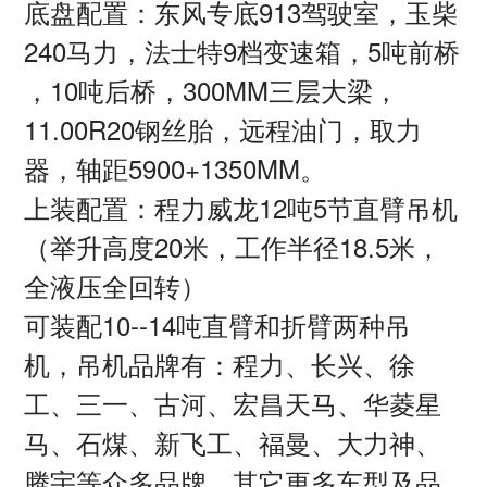
底盘配置：东风专底913
驾驶室，玉柴
240马力，法士特9档变速箱，5吨前桥
，10吨后桥，300MM三层大梁，
11.00R20钢丝胎，远程油门，取力
器，轴距5900+1350MM。
上装配置：程力威龙12
吨5节直臂吊机
（举升高度20米，工作半径18.5米，
全液压全回转）
可装配10
--14吨直臂和折臂两种吊
机，吊机品牌有：程力、长兴、徐
工、三一、古河、宏昌天马、华菱星
马、石煤、新飞工、福曼、大力神、
腾宇等众多品牌，其它更多车型及品