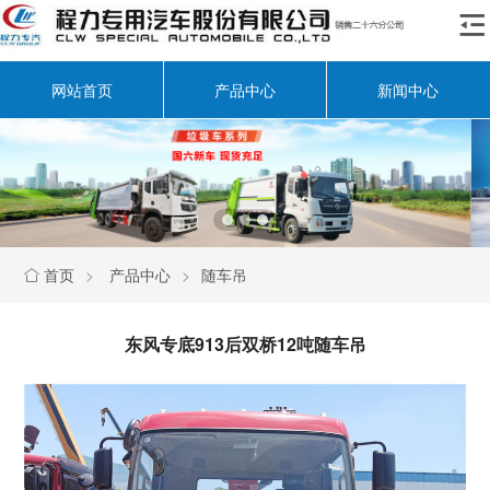

网站首页
产品中心
新闻中心
首页
>
产品中心
>
随车吊

东风专底913后双桥12吨随车吊