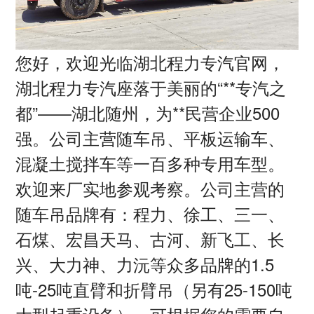
您好，欢迎光临湖北程力专汽官网，
湖北程力专汽座落于美丽的
“**专汽之
都”——湖北随州，为**民营企业
500
强。公司主营随车吊、平板运输车、
混凝土搅拌车等一百多种专用车型。
欢迎来厂实地参观考察。公司主营的
随车吊品牌有：程力、徐工、三一、
石煤、宏昌天马、古河、新飞工、长
兴、大力神、力沅等众多品牌的
1.5
吨
-25
吨直臂和折臂吊（另有
25-150
吨