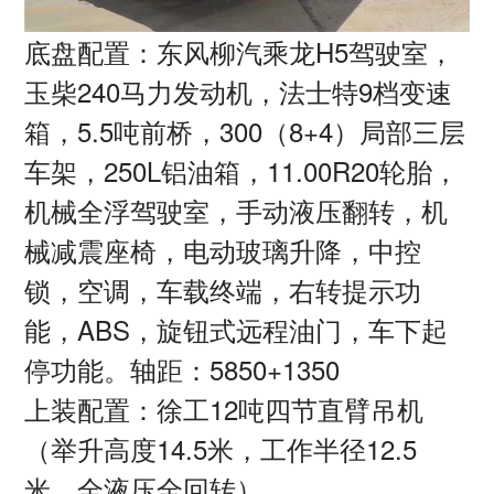
底盘配置：东风柳汽乘龙H5驾驶室，
玉柴240马力发动机，法士特9档变速
箱，5.5吨前桥，300（8+4）局部三层
车架，250L铝油箱，11.00R20轮胎，
机械全浮驾驶室，手动液压翻转，机
械减震座椅，电动玻璃升降，中控
锁，空调，车载终端，右转提示功
能，ABS，旋钮式远程油门，车下起
停功能。轴距：5850+1350
上装配置：徐工12吨四节直臂吊机
（举升高度14.5米，工作半径12.5
米，全液压全回转）