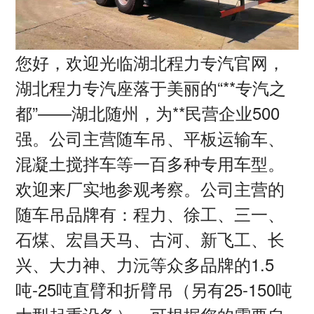
您好，欢迎光临湖北程力专汽官网，
湖北程力专汽座落于美丽的
“**专汽之
都”——湖北随州，为**民营企业
500
强。公司主营随车吊、平板运输车、
混凝土搅拌车等一百多种专用车型。
欢迎来厂实地参观考察。公司主营的
随车吊品牌有：程力、徐工、三一、
石煤、宏昌天马、古河、新飞工、长
兴、大力神、力沅等众多品牌的
1.5
吨
-25
吨直臂和折臂吊（另有
25-150
吨