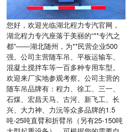
您好，欢迎光临湖北程力专汽官网，
湖北程力专汽座落于美丽的
“**专汽之
都”——湖北随州，为**民营企业
500
强。公司主营随车吊、平板运输车、
混凝土搅拌车等一百多种专用车型。
欢迎来厂实地参观考察。公司主营的
随车吊品牌有：程力、徐工、三一、
石煤、宏昌天马、古河、新飞工、长
兴、大力神、力沅等众多品牌的
1.5
吨
-25
吨直臂和折臂吊（另有
25-150
吨
大型起重设备），可根据您的需要自