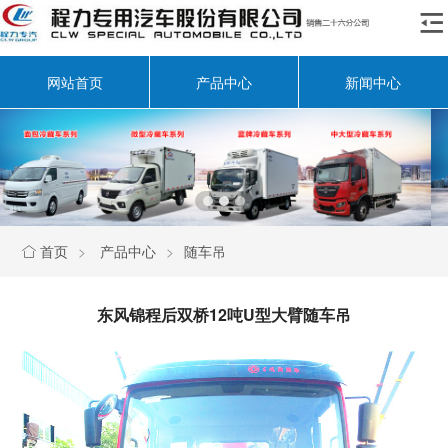

网站首页
产品中心
新闻中心
首页
>
产品中心
>
随车吊

东风锦程后双桥12吨U型大臂随车吊