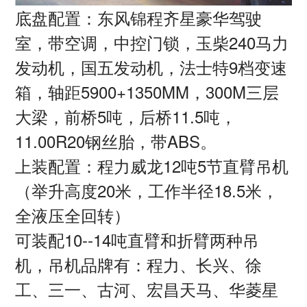
底盘配置：东风锦程齐星
豪华驾驶
室，带空调，中控门锁
，玉柴240
马力
发动机，国五发动机，法士特9档变速
箱，轴距5900+1350MM，300M三层
大梁，前桥5吨，后桥11.5吨，
11.00R20钢丝胎，带ABS。
上装配置：程力威龙12
吨5节直臂吊机
（举升高度20米，工作半径18.5米，
全液压全回转）
可装配10
--14吨直臂和折臂两种吊
机，吊机品牌有：程力、长兴、徐
工、三一、古河、宏昌天马、华菱星