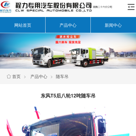

网站首页
产品中心
新闻中心
首页
>
产品中心
>
随车吊

东风T5后八轮12吨随车吊