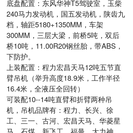
底盘配置：东风华神T5驾驶室，玉柴
240马力发动机，国五发动机，陕齿九
档，轴距5180+1350MM，车架
300MM，三层大梁，前桥5吨，双后
桥10吨，11.00R20钢丝胎，带ABS，
下防护。
上装配置：程力宏昌天马12吨五节直
臂吊机（举升高度18.9米，工作半径
16.4米，全液压全回转）
可装配10--14吨直臂和折臂两种吊
机，吊机品牌有：程力、长兴、徐
工、三一、古河、宏昌天马、华菱星
马、石煤、新飞工、福曼、大力神、