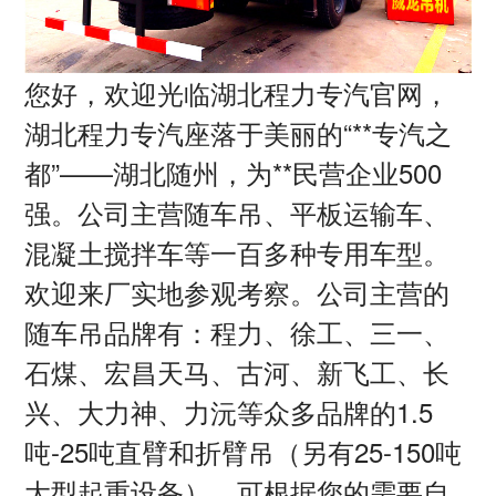
您好，欢迎光临湖北程力专汽官网，
湖北程力专汽座落于美丽的
“**专汽之
都”——湖北随州，为**民营企业
500
强。公司主营随车吊、平板运输车、
混凝土搅拌车等一百多种专用车型。
欢迎来厂实地参观考察。公司主营的
随车吊品牌有：程力、徐工、三一、
石煤、宏昌天马、古河、新飞工、长
兴、大力神、力沅等众多品牌的
1.5
吨
-25
吨直臂和折臂吊（另有
25-150
吨
大型起重设备），可根据您的需要自