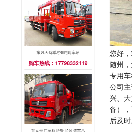
您好，
东风天锦单桥8吨随车吊
随州，
购车热线：17798332119
专用车
公司主
兴、大
备），
后及时
东
东风专底单桥折臂12吨随车吊