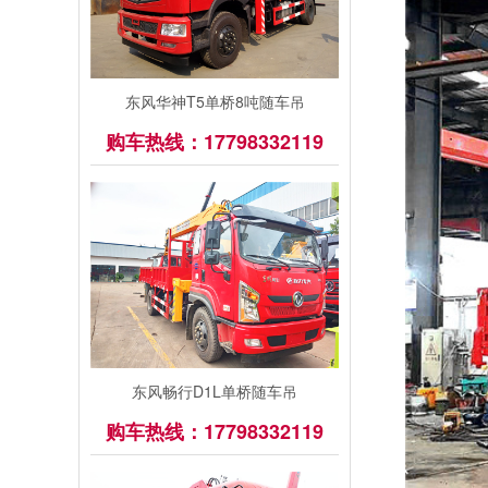
东风华神T5单桥8吨随车吊
购车热线：17798332119
东风畅行D1L单桥随车吊
购车热线：17798332119