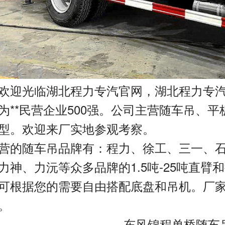
欢迎光临湖北程力专汽官网，湖北程力专
为**民营企业
500
强。公司主营随车吊、平
型。欢迎来厂实地参观考察。
营的随车吊品牌有：程力、徐工、三一、
力神、力沅等众多品牌的
1.5
吨
-25
吨直臂和
可根据您的需要自由搭配底盘和吊机。厂
。
风锦程单桥随车