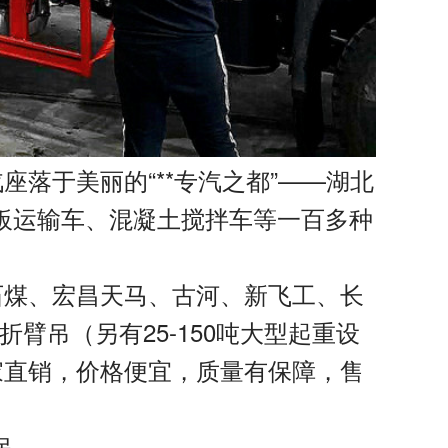
汽座落于美丽的
“**专汽之都”——湖北
板运输车、混凝土搅拌车等一百多种
石煤、宏昌天马、古河、新飞工、长
折臂吊（另有
25-150
吨大型起重设
家直销，价格便宜，质量有保障，售
吊