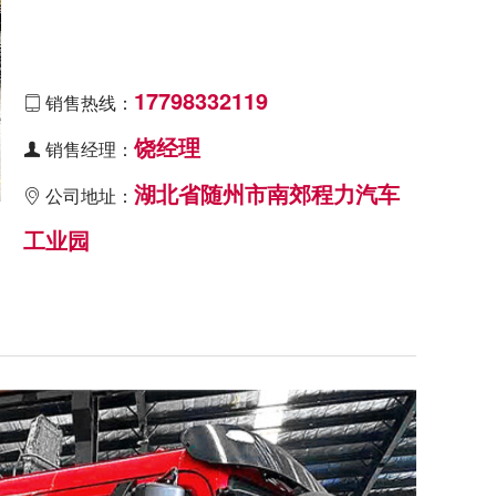
17798332119
销售热线：

饶经理
销售经理：

湖北省随州市南郊程力汽车
公司地址：

工业园