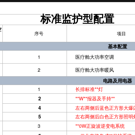
标准监护型配置
空
序号
项目
基本配置
1
医疗舱大功率空调
2
医疗舱大功率暖风
电路及用电器
1
长排标准**灯
2
**W**报器及手持**
、
4
左右两侧后蓝色正方形大爆
5
左右两侧后白色正方形照明
3
**0W正旋波逆变电系统