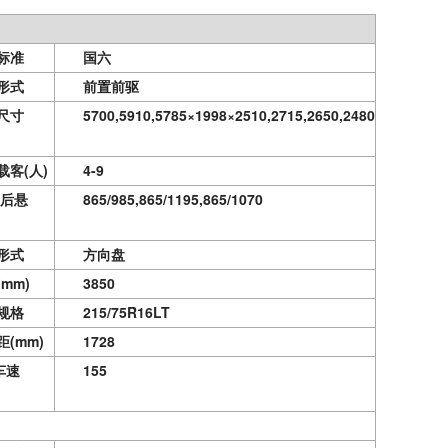
标准
国六
形式
前置前驱
尺寸
5700,5910,5785×1998×2510,2715,2650,2480
载客
(人)
4-9
/后悬
865/985,865/1195,865/1070
形式
方向盘
(mm)
3850
规格
215/75R16LT
距
(mm)
1728
车速
155