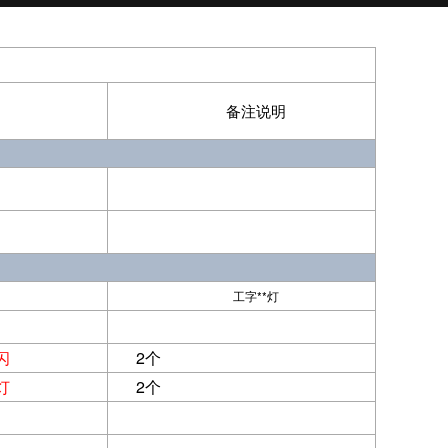
备注说明
工字**灯
闪
2个
灯
2个