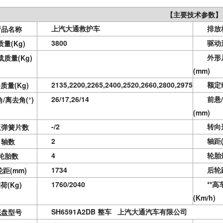
【主要技术参数】
上汽大通
救护车
排放
产品名称
3800
驱动
质量
(Kg)
外形
载质量
(Kg)
(mm)
2135,2200,2265,2400,2520,2660,2800,2975
额定
备质量
(Kg)
26/17,26/14
前悬
角
/离去角(°)
(mm)
-/2
转向
板弹簧片数
2
轴距
轴数
4
轮胎
轮胎数
1734
后轮
轮距
(mm)
1760/2040
**高
轴荷
(Kg)
(Km/h)
SH6591A2DB 整车 上汽大通汽车有限公司
底盘型号