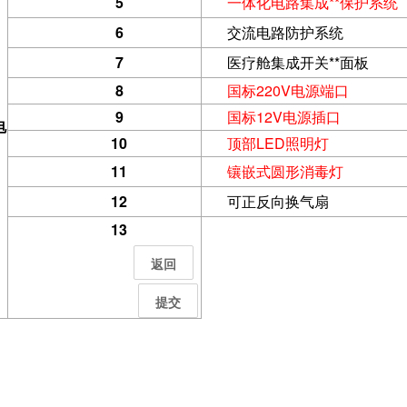
5
一体化电路集成**保护系统
6
交流电路防护系统
7
医疗舱集成开关**面板
8
国标220V电源端口
9
国标12V电源插口
电
10
顶部LED照明灯
11
镶嵌式圆形消毒灯
12
可正反向换气扇
13
返回
提交