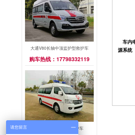
车内
大通V80长轴中顶监护型救护车
源系统
购车热线：17798332119
请您留言
福田G7负压转运型救护车