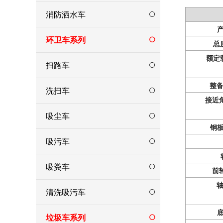
消防洒水车
环卫车系列
总
额定
扫路车
整
洗扫车
接近
吸尘车
钢
吸污车
吸粪车
前
清洗吸污车
垃圾车系列