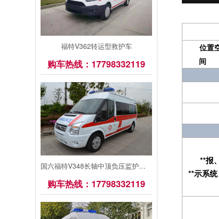
福特V362转运型救护车
位置
间
购车热线：17798332119
**报
国六福特V348长轴中顶负压监护型救护车
**示系统
购车热线：17798332119